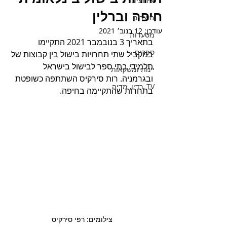
אירועים
חיפה וברלין
מוצרים
עודכן:
12 בנוב׳ 2021
מסעדות
בתאריך 3 בנובמבר 2021 התקיימו 
ספרים
במקביל שתי תחרויות בישול בין קבוצות של 
תלמידי בתי ספר לבישול בישראל 
יינות ומשקאות
ובגרמניה. רות סירקיס השתתפה כשופטת 
TV ,רדיו, מדיה
בתחרות שהתקיימה בחיפה. 
צילומים: רפי סירקיס 