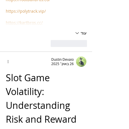
https://polytrack.vip/
https://kartbros.cc/
עוד
לייק
להשיב
Dustin Devaio
26 באוק׳ 2025
Slot Game 
Volatility: 
Understanding 
Risk and Reward 