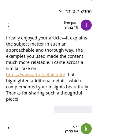
איטלקי במרינה של
הרצליה
החדשות ביותר
linn paul
19 במרץ
I really enjoyed your article—it explains 
the subject matter in such an 
approachable and thorough way. The 
examples you used made the content 
much more relatable. I came across a 
similar take on 
https://www.attn2detail.info/
 that 
highlighted additional details, which 
complemented your insights beautifully. 
Thanks for sharing such a thoughtful 
piece!
לייק
להשיב
kiki
04 במרץ