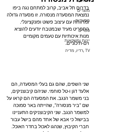
אירועים
בדרום תל אביב, קרוב למתחם נגה ביפו 
מוצרים
נמצאת המסעדה מנסורה. זו מסעדה גדולה 
מסעדות
ומרווחת עם עיצוב פשוט ופונקציונלי. 
התפריט מעיד שבמטבח יודעים להוציא 
ספרים
מנות איכותיות עם טעמים מקומיים 
יינות ומשקאות
וים-תיכוניים.
TV ,רדיו, מדיה
שני השפים, שהם גם בעלי המסעדה, הם 
אלעד דגן ו-טל סוחמי. שניהם קיבוצניקים, 
בני משמר הנגב. את המסעדה הם קראו על 
שם "ביר מנסורה", שהייתה באר סמוכה 
למשמר הנגב. שני הקיבוצניקים התעניינו 
בבישול כי אבא של אחד מהם בישל עבור 
חברי הקיבוץ, שנהגו לאכול בחדר האוכל. 