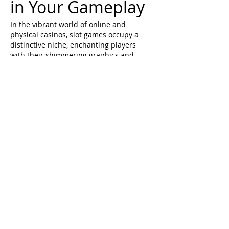
in Your Gameplay
In the vibrant world of online and 
physical casinos, slot games occupy a 
distinctive niche, enchanting players 
with their shimmering graphics and 
enticing sound effects. While the allure 
of hitting the jackpot draws many to the 
machines, understanding the inner 
workings of slot game volatility can be 
essential for informed gameplay. 
Volatility, also referred to as variance, is 
a critical concept heavily influencing a 
icecasino.eu.com
 player's experience 
and potential payouts.…