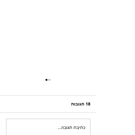
18 תגובות
כתיבת תגובה...
קאסה בלה – ביסטרו ובר