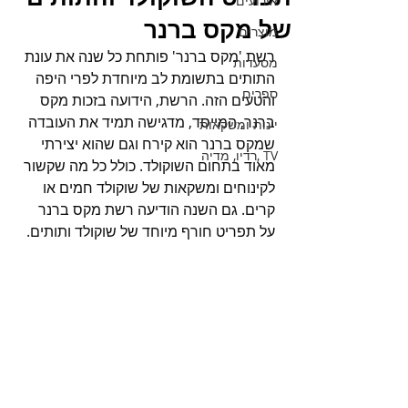
אירועים
של מקס ברנר
מוצרים
רשת 'מקס ברנר' פותחת כל שנה את עונת 
מסעדות
התותים בתשומת לב מיוחדת לפרי היפה 
ספרים
והטעים הזה. הרשת, הידועה בזכות מקס 
ברנר, המייסד, מדגישה תמיד את העובדה 
יינות ומשקאות
שמקס ברנר הוא קירח וגם שהוא יצירתי 
TV ,רדיו, מדיה
מאוד בתחום השוקולד. כולל כל מה שקשור 
לקינוחים ומשקאות של שוקולד חמים או 
קרים. גם השנה הודיעה רשת מקס ברנר 
על תפריט חורף מיוחד של שוקולד ותותים.