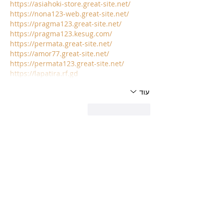
https://asiahoki-store.great-site.net/
https://nona123-web.great-site.net/
https://pragma123.great-site.net/
https://pragma123.kesug.com/
https://permata.great-site.net/
https://amor77.great-site.net/
https://permata123.great-site.net/
https://lapatira.rf.gd
עוד
לייק
להשיב
Peter Greene
08 במאי
Interesting review of Max Brenner’s 
chocolate and strawberry menu — the 
desserts sound rich, creative, and 
perfect for sharing with friends or 
family. The mix of chocolate, 
strawberries, and cream looks really 
tempting. By the way, the 
custom patch 