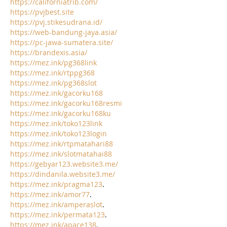
https://californiatrib.com/
https://pvjbest.site
https://pvj.stikesudrana.id/
https://web-bandung-jaya.asia/
https://pc-jawa-sumatera.site/
https://brandexis.asia/
https://mez.ink/pg368link
https://mez.ink/rtppg368
https://mez.ink/pg368slot
https://mez.ink/gacorku168
https://mez.ink/gacorku168resmi
https://mez.ink/gacorku168ku
https://mez.ink/toko123link
https://mez.ink/toko123login
https://mez.ink/rtpmatahari88
https://mez.ink/slotmatahai88
https://gebyar123.website3.me/
https://dindanila.website3.me/
https://mez.ink/pragma123
.
https://mez.ink/amor77
.
https://mez.ink/amperaslot
.
https://mez.ink/permata123
.
https://mez.ink/apace138
.