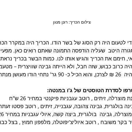
צילום הכריך: רונן מנגן
י לטעום היה רק הסוג של בשר הודו. הכריך היה במקרר הכריכ
סגורה היטב  שעליה הודפסה התמונה שאתם רואים כאן. מפעיל
י, חימם את הכריך והגיש אותו לנו. כמות הבשר בכריך נראת
ה כרוב כבוש, שזה חבל, ולא הייתה גבינה שוויצרית – מטעמי
עושן מנתח שלם.
 מוצרלה, זיתים , רוטב עגבניות פיקנטי במחיר 26 ש"ח
ינה בולגרית, גבינה צהובה, עגבנייה, זיתים , רוטב פסטו זעתר במחי
צרלה, גבינה  בולגרית, ביצה קשה, איולי עגבניות במחיר 26 ש"ח