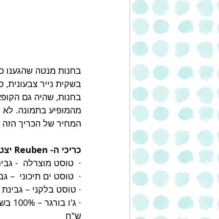
בחנות מנטה שהגענו כד
בשקית נייר צבעונית, 
בחנות, שהיה גם הקופא
מהמופיע בתמונה. לא הי
המחיר של הכריך הזה היה  26 ₪ לצרכן, והוא הכיל כ- 90 גר' נתחי הודו מ
כריכי ה- Reuben יצטרפו לסדרת הטוסטים של ג'ו במנטה:
·  טוסט מוצרלה  - גבינת
·  טוסט ים תיכוני  – גב
· טוסט בלקני – גבינת מו
ש"ח