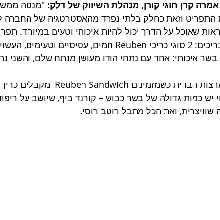
מרה קרן חוגי קורן, מנהלת השיווק של דלק:
 "מנטה ממשי
ן את התפריט וזאת כחלק בלתי נפרד מהאסטרטגיה של החברה ל
ות שאוכל על הדרך יכול להיות איכותי וטעים במיוחד. תפר
יכלול חידוש בתחום הכריכים: 2 סוגי כריכי Reuben חמים, עסיסיים וטע
ט עם כ- 90 גרם בשר איכותי: אחד עם נתחי הודו מעושן מנתח שלם, והשני 
במעדניות ומסעדות בארצות הברית כשמזמינים ich
 יש כמות גדולה של בשר כבוש – קורנד ביף, שיושב על ריפוד
 שוויצרית, ואת הכל מתבל רוטב רוסי. 