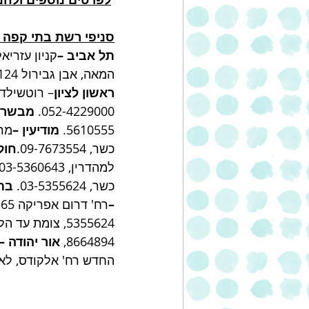
סניפי רשת בתי קפה ג'
תל אביב –
המאה, אבן גבירול 124, כשר, 03-5272566.
ראשון לציון
– רוטשילד 99, לא כשר, 03-9692304
052-4229000. 
מבשרת
5610555. 
מודיעין –
מרכז
כשר, 09-7673554.
חולו
למהדרין, 03-5360643. 
כשר, 03-5355624. 
בת 
–
רח' דרום אפריקה 65, כשר, 08-6717647.
5355624, צומת עד הלום, לא כשר, 08-8655675. 
8664894, 
אור יהודה –
החדש רח' אלקודס, לא כשר, 160