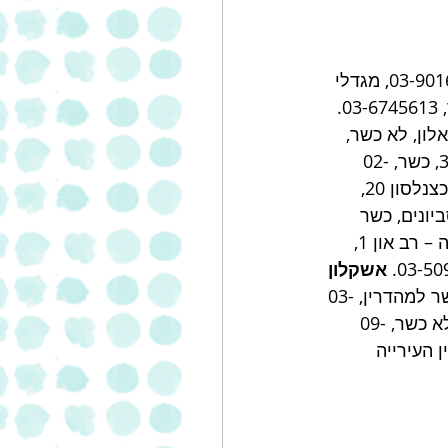
קניון עזריאלי ,כשר ,03-6081110, קיבוץ גלויות 106, כשר למהדרין, 03-9016444, מגדלי 
ון, לא כשר, 
קרן היסוד 38, כשר, 02-
קניון ערים, כצנלסון 20, 
קרית סביונים, כשר 
– מפגש יד מרדכי, לא כשר, 08-6720535. גני תקווה – רב און 1, 
אשקלון 
 סטאר סנטר, ז'בוטינסקי 54, כשר למהדרין, 03-
קניון M הדרך ויתקין, לא כשר, 09-
ן העירייה 