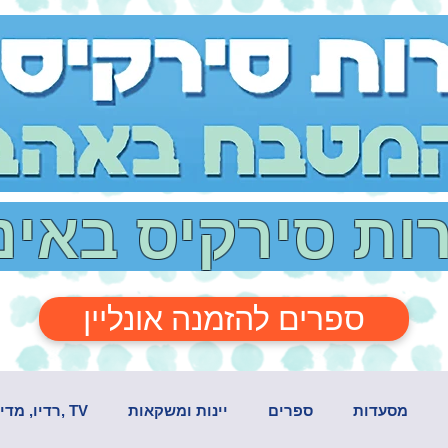
רות סירקיס באי
ספרים להזמנה אונליין
מסעדות
ספרים
יינות ומשקאות
TV ,רדיו, מדיה