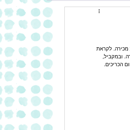
ל, המונה כ-250 סניפים ונקודות מכירה. לקראת 
 ובמקביל, 
ם הכריכים.