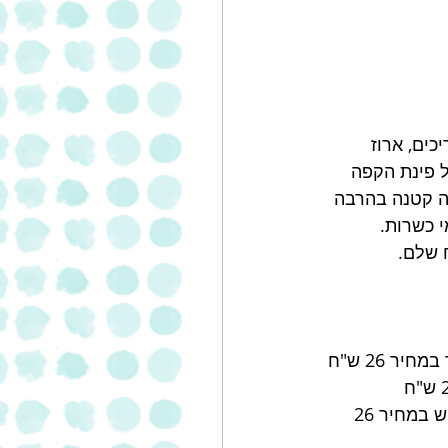
ים, ארוז 
 פינת הקפה 
ה קטנה בהרבה 
 כשרות. 
ר 26 ש"ח
· ג'ו בורגר – 100% בשר בקר משובח , רוטב איוליצ'יפוטלה, מלפפון חמוץ , בצל כבוש במחיר 26 