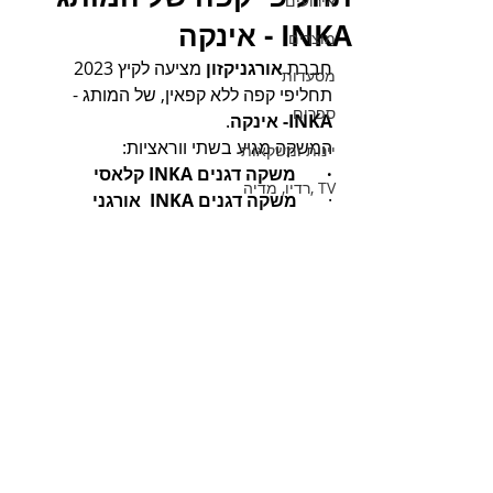
אירועים
INKA - אינקה
מוצרים
חברת 
אורגניקזון
 מציעה לקיץ 2023 
מסעדות
תחליפי קפה ללא קפאין, של המותג - 
ספרים
INKA- אינקה
. 
המשקה מגיע בשתי ווראציות: 
יינות ומשקאות
·       
משקה דגנים ‏INKA‏ קלאסי
TV ,רדיו, מדיה
·     
משקה דגנים INKA  אורגני