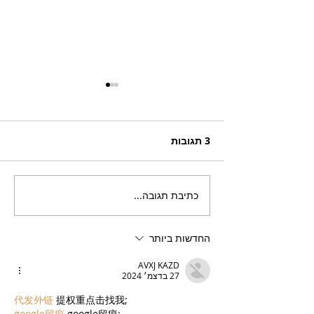
3 תגובות
כתיבת תגובה...
בריזר תוסס ואלכוהולי
בטעם פטל, לקיץ החם של
השנה
החדשות ביותר
AVXJ KAZD
27 בדצמ׳ 2024
代发外链
 提权重点击找我;
google留痕
 google留痕;