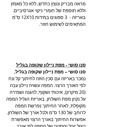
מראה מבריק ונוצץ כחדש, ללא כל מאמץ 
וללא תוספת של חומרי ניקוי אגרסיביים.
באריזה -  3 ספוגים במידות 12X10 ס"מ 
המתאימים לשימוש חוזר.
סנו סושי - מפת ניילון שקופה בגליל
סנו סושי – מפת ניילון שקופה בגליל
, 
נמכר באריזה עם סכין הזזה לחיתוך קל ונח 
לפי האורך הרצוי. המפה עשויה ניילון עבה 
(20 מיקרון), איכותי ושקוף, להגנה ושמירה 
על נקיון מפת השולחן. באריזת הגליל המפה 
מקופלת. לאחר החיתוך נפרשת המפה 
לרוחב של 130 ס"מ ולכל אורך של השולחן. 
אפשרות החיתוך באורך הרצוי מאפשרת 
ניצול יעיל וחסכוני של המפה לפי אורך 