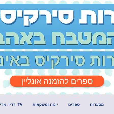
רות סירקיס באי
ספרים להזמנה אונליין
מסעדות
ספרים
יינות ומשקאות
TV ,רדיו, מדיה