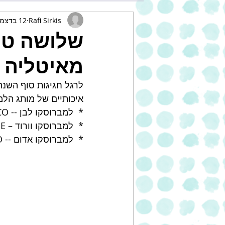
Rafi Sirkis
12 בדצמ׳ 2019
מאיטליה 
לרגל חגיגות סוף השנ
איכותיים של מותג הלמברוסק
*  למברוסקו לבן -- BIANCO
*  למברוסקו וורוד – ROSE 
*  למברוסקו אדום -- ROSO  