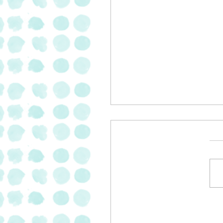
 פסטרמה וסלמי
בתוספת של 20% של "מעדני