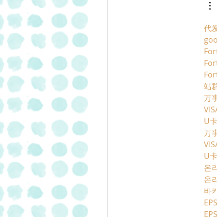
"
代
go
For
For
For
站群
万
VI
U
万
VI
U
온
온
바
EPS
EPS