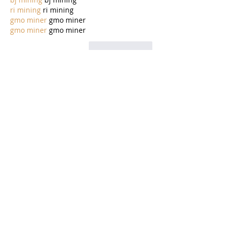
ri mining
 ri mining
gmo miner
 gmo miner
gmo miner
 gmo miner
לייק
להשיב
Attendant Wendy
22 ביוני 2025
nr7 miner
 nr7 miner
optominer
 optominer
opto miner
 opto miner
EarnMining
 EarnMining
bay miner
 bay miner
bj mining
 bj mining
ri mining
 ri mining
gmo miner
 gmo miner
gmo miner
 gmo miner
לייק
להשיב