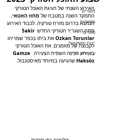
אירועים
האירוע השנתי של חגיגת האוכל הטורקי 
מוצרים
התמקד השנה במטבח של 
מחוז האטאי
, 
מסעדות
הנמצא בדרום מזרח טורקיה. לכבוד האירוע 
פתח השגריר הטורקי החדש 
Sakir 
ספרים
Ozkan Torunlar
 את ביתו בכפר שמריהו 
יינות ומשקאות
לקבוצה של מוזמנים. את האוכל הטורקי 
באירוע הכינה השפית הצעירה  
Gamze 
TV ,רדיו, מדיה
Haksöz
 שהגיעה במיוחד מאיסטנבול.
צילומים: רפי סירקיס