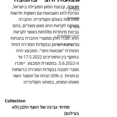
אירועים
תנובה, 
קבוצת המזון המובילה בישראל, 
מוצרים
נערכת לחג השבועות עם השקות חדשות 
מסעדות
ופתרונות בעולם הקולינריה. החברה 
משיקה לקראת החג מגוון מוצרים, בהם 
ספרים
גבינות מיוחדות ומלוחות כאשר לקראת 
יינות ומשקאות
החג ימכרו חלק ממוצרי החברה בהנחות 
ברשתות השיווק ובנקודות המכירה תחת 
TV ,רדיו, מדיה
הכותרת "שבועות וחצי". המבצע יהיה 
בתוקף בין התאריכים 17.5.2022 עד 
ה-5.6.2022. במסגרת המבצע  יימכרו 
מוצרי תנובה בנקודות המכירה ברשתות 
ובחנויות  ב-50% הנחה על המוצר השני 
מאותו המותג, במותגי הקולינריה:
Collection         
         פתיתי גבינה של השף הלבן (לא 
בצילום)