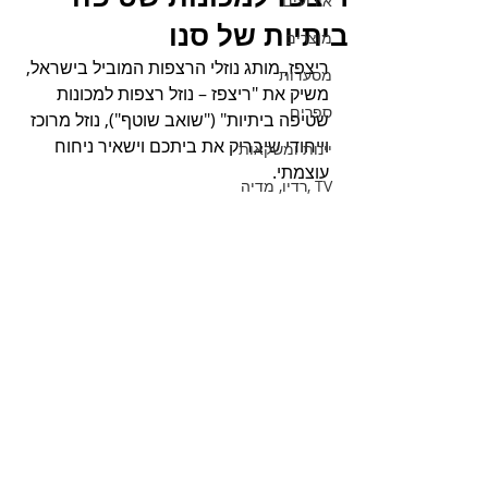
אירועים
ביתיות של סנו
מוצרים
ריצפז, מותג נוזלי הרצפות המוביל בישראל, 
מסעדות
משיק את "ריצפז – נוזל רצפות למכונות 
ספרים
שטיפה ביתיות" ("שואב שוטף"), נוזל מרוכז 
וייחודי שיבריק את ביתכם וישאיר ניחוח 
יינות ומשקאות
עוצמתי.
TV ,רדיו, מדיה