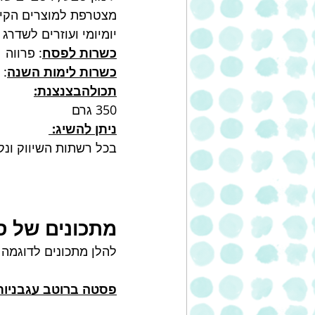
מצטרפת למוצרים הקיימ
יומיומי ועוזרים לשדרג
כשרות לפסח
: פרווה  OU והרבנות הראשית לישרא
כשרות לימות השנה
: 
תכולהבצנצנת:
350 גרם 
ניתן להשיג: 
בכל רשתות השיווק ונק
מתכונים של ס
להלן מתכונים לדוגמה 
פסטה ברוטב עגבניות 