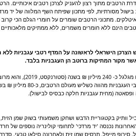
רת הרטבים מתוך רצון להעניק לצרכן רטבים איכותיים. הרטב
 בישול מסורתיות, לפי מתכון שפיתח השף המלווה של יד מרדכ
איטלקים. מתכוני הרטבים שומרים על חומרי הגלם הכי קרוב 
בים הינם ללא חומרים משמרים, ללא ממתיקים מלאכותיים ו
 הצרכן הישראלי לראשונה על המדף רטבי עגבניות ללא 
שר מקור המתיקות ברוטב הן העגבניות בלבד.
עולם הרטבים המוכנים מגלגל כ- 240 מיליון 
ופריטים. קטגוריית רטבי העגבניות מהווה כ
ופסאטה (מחית עגבניות חלקה כבסיס לבישול).
וביל וותיק בקטגוריית הדבש ושחקן משמעותי בשוק שמן הזית,
אחרונות נכנסה 'יד מרדכי' לתחומי קולינריה נוספים של חרדל ד
ל, סירופ מייפל, תרסיס שמן זית ולאחרונה סילאן טבעי. סדרת