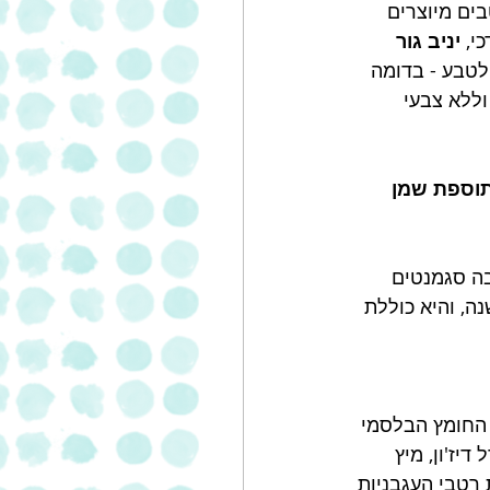
ים מיוצרים 
י, 
יניב גור 
לטבע - בדומה 
ללא צבעי 
תוספת שמן 
₪ בשנה (סטורנקסט, 2019), והוא מרובה סגמנטים 
שליש מעולם הרטבים, כ-80 מיליון ₪ בשנה, והיא כוללת 
 החומץ הבלסמי 
יז'ון, מיץ 
 רטבי העגבניות 