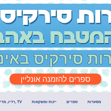
רות סירקיס באי
ספרים להזמנה אונליין
מסעדות
ספרים
יינות ומשקאות
TV ,רדיו, מדיה