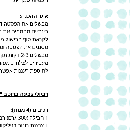
4 כפיות שמן זית
אופן ההכנה:
מבשלים את הפסטה דקה
בינתיים מחממים את ה
לקראת סוף הבישול מוסיפים אל הרוטב 4
מסננים את הפסטה ומער
מבשלים 2-3 דקות תוך ערבוב עד שהפסטה עטופה ברוטב סמיך.
מעבירים לצלחת, מפזרי
לתוספת רעננות אפשר ל
רביולי גבינה ברוטב "
רכיבים (4 מנות):
1 חבילה (300 גרם) רביולי גבינה
1 צנצנת רוטב בזיליקום יד מרדכי