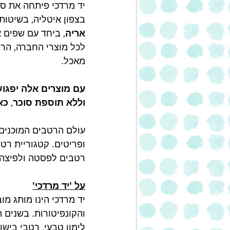
יד מרדכי פיתחה את סד
בצפון איטליה, בשיטות
אריה
, ביחד עם שפים 
לכל מוצרי החברה, הרט
מאכל. 
עם מוצרים אלה יפגוש
וללא תוספת סוכר
, 
כא
רטבים לפסטה ולפיצה 
על 'יד מרדכי'
יד מרדכי הינו מותג מ
והקונפיטורות. בשנים ה
לימון טבעי, רטבי בישו