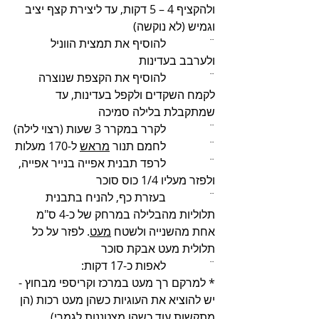
ולהקציף 4 – 5 דקות, עד ליצירת קצף יציב 
וגמיש (לא נוקשה)
¨               להוסיף את תמצית הווניל 
ולערבב בעדינות
¨               להוסיף את הקצפת שנוצרה 
לקמח השקדים ולקפל בעדינות, עד 
שמתקבלת בלילה סמיכה
¨               לקרר במקרר 3 שעות (רצוי לילה)
¨               לחמם תנור 
מראש
 ל-170 מעלות
¨               לרפד תבנית אפייה בנייר אפייה, 
ולפזר מעליו 1/4 כוס סוכר
¨               בעזרת כף, להניח בתבנית 
תלוליות מהבלילה במרחק של כ-4 ס"מ 
אחת מהשנייה ולשטח 
מעט
. לפזר על כל 
תלולית מעט אבקת סוכר
¨               לאפות כ-17 דקות: 
* למרקם רך מעט במרכז וקריספי מבחוץ - 
יש להוציא את העוגיות כשהן מעט רכות (הן 
מתקשות עוד כשהן מצטננות לגמרי) 