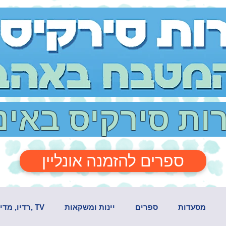
רות סירקיס באי
ספרים להזמנה אונליין
מסעדות
ספרים
יינות ומשקאות
TV ,רדיו, מדיה