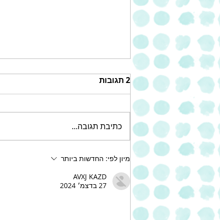
2 תגובות
כתיבת תגובה...
עוגת שוקולד צ'יפס עשירה של
מיון לפי:
החדשות ביותר
אחוה
AVXJ KAZD
27 בדצמ׳ 2024