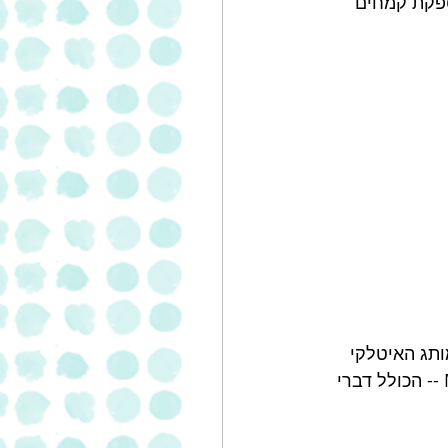
ספקת קמחים 
תג האיטלקי 
נטול הגלוטן מולינו-- MOLINO -- הכולל דברי 