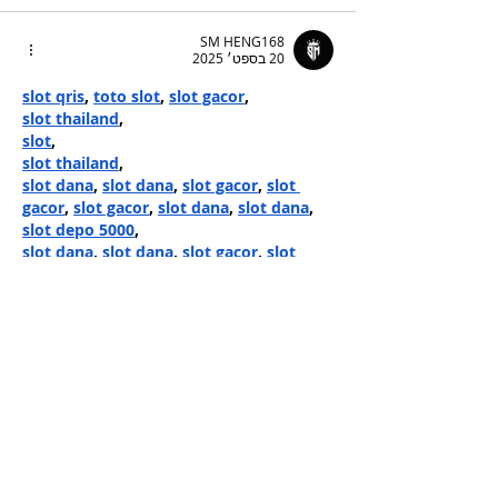
SM HENG168
20 בספט׳ 2025
slot qris
, 
toto slot
, 
slot gacor
,
slot thailand
,
slot
,
slot thailand
,
slot dana
, 
slot dana
, 
slot gacor
, 
slot 
gacor
, 
slot gacor
, 
slot dana
, 
slot dana
,
slot depo 5000
,
slot dana
, 
slot dana
, 
slot gacor
, 
slot 
qris
, 
demo slot
, 
slot88
,
slot thailand
,
raja slot
, 
slot gacor
, 
slot gacor
, 
slot 
gacor
, 
slot gacor
, 
slot gacor
, 
slot dana
, 
raja slot
, 
raja slot
, 
toto slot
, 
slot gacor
, 
toto slot
, 
slot gacor
, 
slot88
,
slot thailand
,
slot
, 
slot
, 
slot
, 
slot
, 
slot
, 
slot
, 
slot
, 
slot
, 
slot
, 
slot
,…
עוד