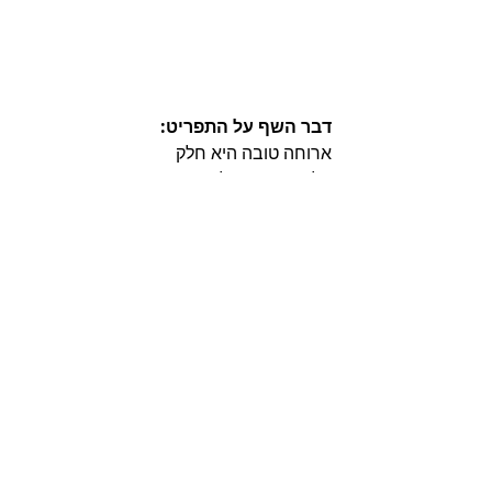
דבר השף על התפריט:
ארוחה טובה היא חלק 
בלתי נפרד מכל חוויה.
הכנו תפריט 
עם טעמים אהובים, באיכות שמרגישים 
מהביס הראשון.
אירועים
פוסטים אחרונים
הצג הכול