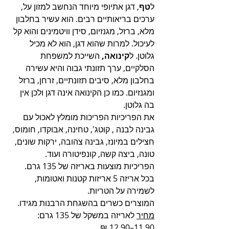
ל
טף
, דגן אתיופי מיוחד הנחשב למזון על, 
ערכים בריאותיים רבים. הוא עשיר בחלבון 
מלא, ברזל, מגנזיום, סידן וויטמינים והוא קל 
לעיכול. למרות שהוא דגן, הוא לא מכיל 
גלוטן. ל
קינואה,
 השייכת למשפחת 
הסלקיים, ערך תזונתי גבוה והיא עשירה 
בחלבון מלא, סיבים תזונתיים, זרחן, ברזל 
ומגנזיום. כמו כן הקינואה אינה דגן ולכן אין 
בה גלוטן.
את הפריכיות הפריכות מומלץ לאכול עם 
גבינה לבנה , קוטג', טחינה, אבוקדו, חומוס, 
חצילים במיונז, גבינה צהובה, ירקות שונים, 
טונה, ביצה קשה, קונפיטורה ועוד. 
הפריכיות מוצעות באריזה של 135 גרם. 
בכל אריזה 5 אריזות קטנות ואטומות, 
לשמירה על הטריות.
המוצרים כשרים בהשגחת הרבנות מגידו.
מחיר
 לאריזה במשקל של 135 גרם:  
11.90–12.90 ₪