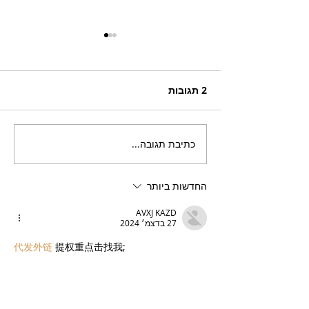
2 תגובות
כתיבת תגובה...
“מולאן דורה”, רשת
, לקיץ החם של
קונדיטוריות צרפתיות
מעולות, פותחת סניף שישי
החדשות ביותר
– בירושלים
AVXJ KAZD
27 בדצמ׳ 2024
代发外链
 提权重点击找我;
google留痕
 google留痕;
Fortune Tiger
 Fortune Tiger;
Fortune Tiger
 Fortune Tiger;
Fortune Tiger Slots
 Fortune…