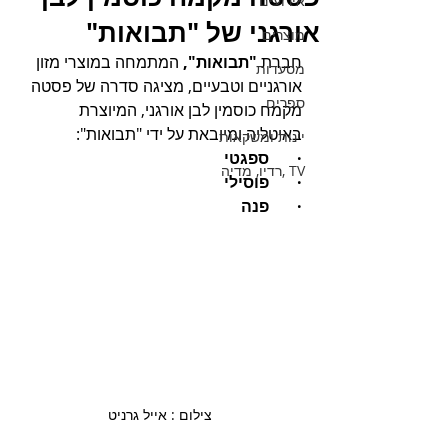
אירועים
אורגני של "תבואות"
מוצרים
חברת 
"תבואות",
 המתמחה במוצרי מזון 
מסעדות
אורגניים וטבעיים, מציגה סדרה של פסטה 
ספרים
מקמח כוסמין לבן אורגני, המיוצרת 
באיטליה ומיובאת על ידי "תבואות": 
יינות ומשקאות
·       ספגטי 
TV ,רדיו, מדיה
·       פוסילי 
·       פנה
צילום : אייל גרניט