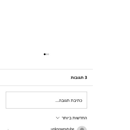
3 תגובות
כתיבת תגובה...
בריזר תוסס ואלכוהולי
בטעם פטל, לקיץ החם של
השנה
החדשות ביותר
unknownytube