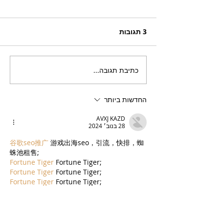
3 תגובות
כתיבת תגובה...
בריזר תוסס ואלכוהולי
בטעם פטל, לקיץ החם של
השנה
החדשות ביותר
AVXJ KAZD
28 בנוב׳ 2024
谷歌seo推广
 游戏出海seo，引流，快排，蜘
蛛池租售;
Fortune Tiger
 Fortune Tiger;
Fortune Tiger
 Fortune Tiger;
Fortune Tiger
 Fortune Tiger;
Fortune Tiger
 Fortune Tiger;
Fortune Tiger Slots
 Fortune Tiger Slots;
לייק
להשיב