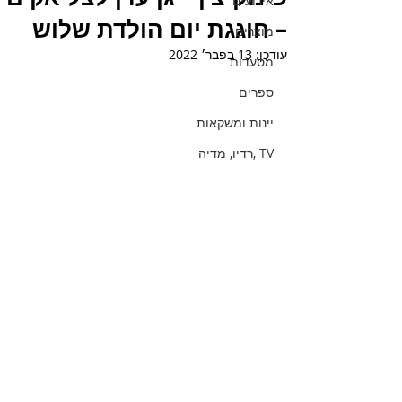
אירועים
– חוגגת יום הולדת שלוש
מוצרים
עודכן:
13 בפבר׳ 2022
מסעדות
ספרים
יינות ומשקאות
TV ,רדיו, מדיה