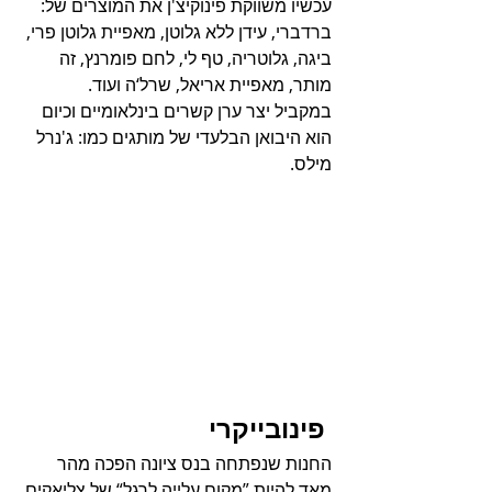
עכשיו משווקת פינוקיצ'ן את המוצרים של: 
ברדברי, עידן ללא גלוטן, מאפיית גלוטן פרי, 
ביגה, גלוטריה, טף לי, לחם פומרנץ, זה 
מותר, מאפיית אריאל, שרל‘ה ועוד.  
במקביל יצר ערן קשרים בינלאומיים וכיום 
הוא היבואן הבלעדי של מותגים כמו: ג'נרל 
מילס.
 פינובייקרי 
החנות שנפתחה בנס ציונה הפכה מהר 
מאד להיות ”מקום עלייה לרגל“ של צליאקים 