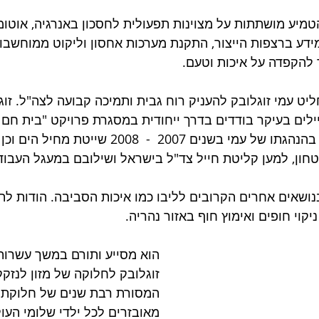
מיע מושתתות על מצוינות תפעולית לחסכון באנרגיה, אוטומצ
מידע ברצפות הייצור, התקנת מערכות אחסון וליקוט ממוחשבו
 להקפדה על איכות וטעם. 
ליט עמי זוגלובק להעניק רוח גבית ותמיכה קבועה לצה"ל. זו
ילים בעיקר בודדים בדרך ייחודית במסגרת פרויקט "בית חם ל
בנוסף, אימצה זוגלובק בהנהגתו של עמי בשנים 2007  -  008
ון, למען קליטת חייל צד"ל בישראל ושילובם במעגל העבוד
בנושאים אחרים הקרובים לליבו כמו איכות הסביבה. הודות לת
יקוי חופים ואימוץ חוף באזור נהריה. 
הוא מסייע ותורם במשך עשרות
זוגלובק לחלוקה של מזון לנזקק
המסורת רבת שנים של חלוקת י
מאובזרים לכל ילדי שלומי העול