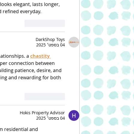
looks elegant, lasts longer, 
d refined everyday.
לייק
להשיב
DarkShop Toys
04 בספט׳ 2025
ationships. a 
chastity 
eeper connection between 
uilding patience, desire, and 
ing and rewarding for both 
לייק
להשיב
Hokis Property Advisor
04 בספט׳ 2025
m residential and 