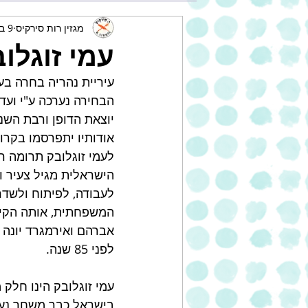
מגזין רות סירקיס
9 בינו׳ 2023
עמי זוגלובק
עיריית נהריה בחרה בעמי
הבחירה נערכה ע"י ועדה
יוצאת הדופן ורבת השני
אודותיו יתפרסמו בקרוב
לעמי זוגלובק תרומה ר
הישראלית מגיל צעיר 
לעבודה, לפיתוח ולשדר
המשפחתית, אותה הקימו 
אברהם ואירמגרד יונה ז
לפני 85 שנה.
עמי זוגלובק הינו חלק
בישראל כבר משחר נעורי