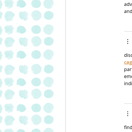
adv
and
dis
cag
par
emo
ind
fin