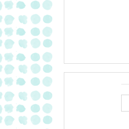
ספר יווני חדש
Yassouמאת שי לי ליפא