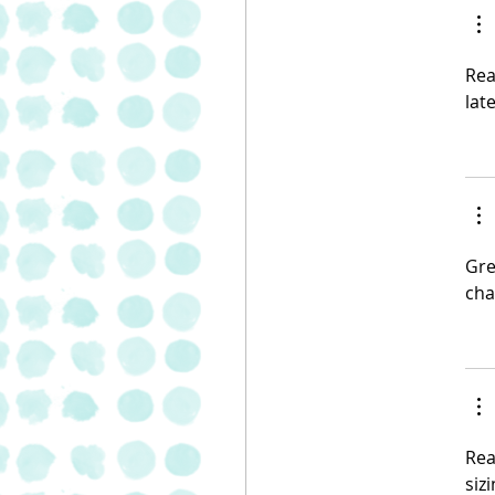
באולם BIG KITCHEN בדן
Rea
lat
Gre
cha
Rea
siz