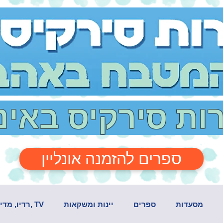
רות סירקיס באי
ספרים להזמנה אונליין
מסעדות
ספרים
יינות ומשקאות
TV ,רדיו, מדיה