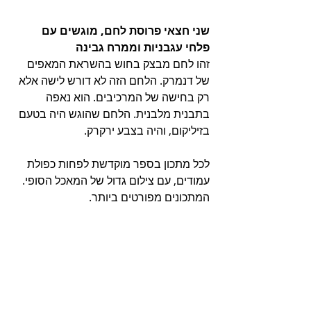
שני חצאי פרוסת לחם, מוגשים עם 
פלחי עגבניות וממרח גבינה 
זהו לחם מבצק בחוש בהשראת המאפים 
של דנמרק. הלחם הזה לא דורש לישה אלא 
רק בחישה של המרכיבים. הוא נאפה 
בתבנית מלבנית. הלחם שהוגש היה בטעם 
בזיליקום, והיה בצבע ירקרק.
לכל מתכון בספר מוקדשת לפחות כפולת 
עמודים, עם צילום גדול של המאכל הסופי. 
המתכונים מפורטים ביותר. 
בין המתכונים פזורים עמודים המוקדשים 
לאופים אורחים שבאו ללמד, עמודים על 
טכניקות וגם עמודי הוואי.   
על הכנת הספר עבד צוות של כ-50 