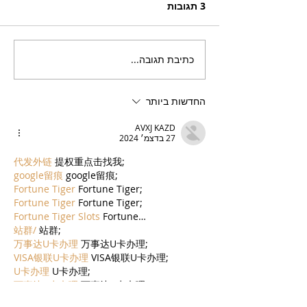
3 תגובות
כתיבת תגובה...
בריזר תוסס ואלכוהולי
בטעם פטל, לקיץ החם של
השנה
החדשות ביותר
AVXJ KAZD
27 בדצמ׳ 2024
代发外链
 提权重点击找我;
google留痕
 google留痕;
Fortune Tiger
 Fortune Tiger;
Fortune Tiger
 Fortune Tiger;
Fortune Tiger Slots
 Fortune…
站群/
 站群;
万事达U卡办理
 万事达U卡办理;
VISA银联U卡办理
 VISA银联U卡办理;
U卡办理
 U卡办理;
万事达U卡办理
 万事达U卡办理;
VISA银联U卡办理
 VISA银联U卡办理;