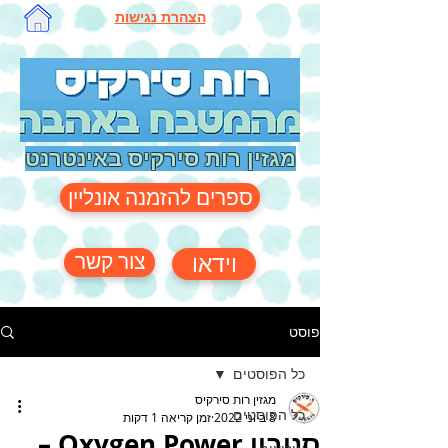
הצהרת נגישות
מגזין רות סירקיס באינטרנט
ספרים להזמנה אונליין
צור קשר
וידאו
פוסט
כל הפוסטים
מגזין רות סירקיס
כל הפוסטים
8 ביוני 2022
זמן קריאה 1 דקות
סנובון Oxygen Power –