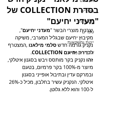
אירועים
בסדרת COLLECTION של
מוצרים
"מעדני יחיעם"
מסעדות
יצרנית מוצרי הבשר "
מעדני יחיעם
", 
ספרים
מקיבוץ יחיעם שבגליל המערבי, משיקה 
יינות ומשקאות
נקניק גורמה חדש 
סלמי מילאנו
 ,המצטרף 
לסדרת 
יחיעם
COLLECTION
.
TV ,רדיו, מדיה
זהו 
נקניק בקר מותסס ויבש בסגנון איטלקי, 
מיוצר מ-100% בקר פרמיום, בטעם 
ובמרקם עדין ובתיבול אופייני בסגנון 
איטלקי. הנקניק עשיר בחלבון, מכיל כ-26% 
ל-100 והוא ללא גלוטן.