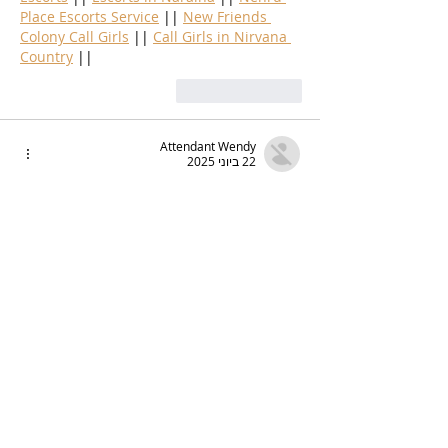
Place Escorts Service
 || 
New Friends 
Colony Call Girls
 || 
Call Girls in Nirvana 
Country
 ||
לייק
להשיב
Attendant Wendy
22 ביוני 2025
nr7 miner
 nr7 miner
optominer
 optominer
opto miner
 opto miner
EarnMining
 EarnMining
bay miner
 bay miner
bj mining
 bj mining
ri mining
 ri mining
gmo miner
 gmo miner
gmo miner
 gmo miner
לייק
להשיב
Attendant Wendy