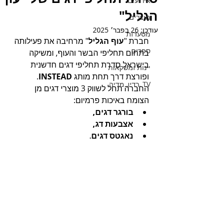
אירועים
הגליל"
מוצרים
עודכן:
26 בפבר׳ 2025
מסעדות
חברת "
עוף הגליל
" מרחיבה את פעילותה 
ספרים
בתחום תחליפי הבשר והעוף, ומשיקה 
בישראל סדרת תחליפי דגים חדשנית 
יינות ומשקאות
ופורצת דרך תחת מותג 
INSTEAD
. 
TV ,רדיו, מדיה
החברה תחל לשווק 3 מוצרי דגים מן 
הצומח באיכות פרמיום:
בורגר דגים,
אצבעות דג,
נאגטס דגים
.