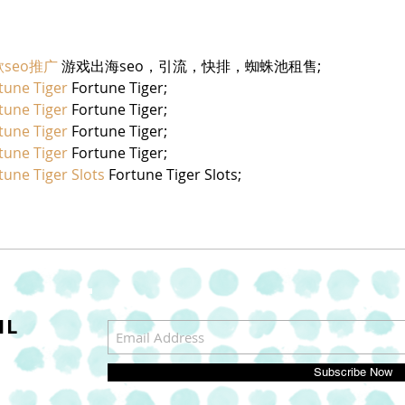
seo推广
 游戏出海seo，引流，快排，蜘蛛池租售;
tune Tiger
 Fortune Tiger;
tune Tiger
 Fortune Tiger;
tune Tiger
 Fortune Tiger;
tune Tiger
 Fortune Tiger;
tune Tiger Slots
 Fortune Tiger Slots;
IL
Subscribe Now