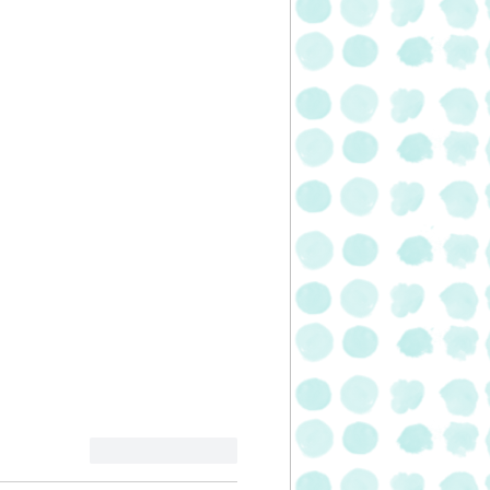
לייק
להשיב