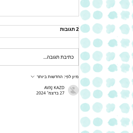
2 תגובות
כתיבת תגובה...
עוגת שוקולד צ'יפס עשירה של
מיון לפי:
החדשות ביותר
אחוה
AVXJ KAZD
27 בדצמ׳ 2024