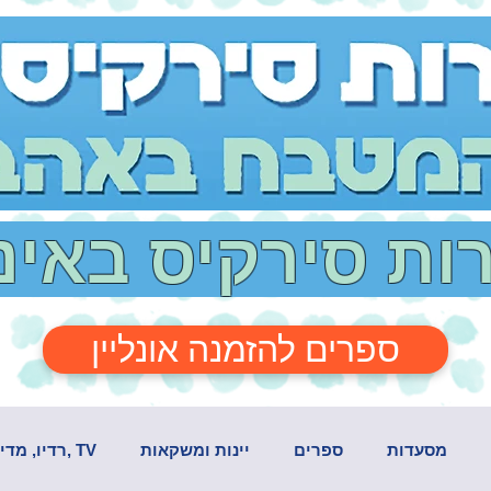
רות סירקיס באי
ספרים להזמנה אונליין
מסעדות
ספרים
יינות ומשקאות
TV ,רדיו, מדיה