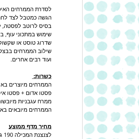
לסדרת הממרחים האיטלק
הגשה כמטבל לצד לחם,
בסיס לרוטב לפסטה, לפ
שימוש במתכוני עוף, בש
שדרוג טוסט או שקשוקה
שילוב הממרחים בבצק ח
ועוד רבים אחרים.
כשרות: 
הממרחים מיוצרים באי
פסטו אדום + פסטו איטל
ממרח עגבניות מיובשות
הממרחים מיובאים באי
מחיר מדף ממוצע
לצנצנת המכילה 190 גרם:  15.50 ₪ ( לפי CHP) 