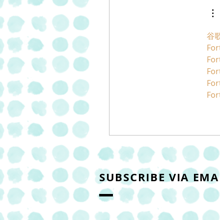
谷歌
For
For
For
For
For
SUBSCRIBE VIA EMA