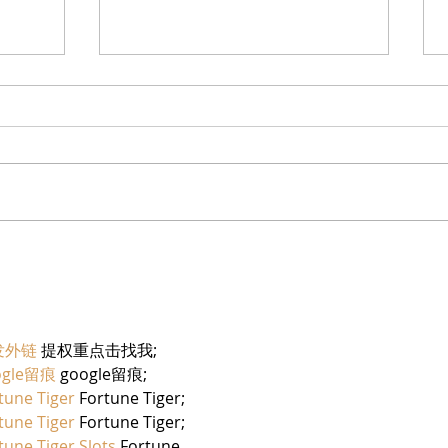
בריזר תוסס ואלכוהולי בטעם
מוצרי
פטל, לקיץ החם של השנה
יחיעם
发外链
 提权重点击找我;
ogle留痕
 google留痕;
tune Tiger
 Fortune Tiger;
tune Tiger
 Fortune Tiger;
tune Tiger Slots
 Fortune…