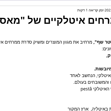
זמן קריאה 1 דקות
חים איטלקיים של "מאס
ר שף", 
מרחיב את מגוון המוצרים ומשיק סדרת ממרחים אי
ק, 
מיובשות.
יטלקי, הנחשב לאחד 
והמשובחים בעולם. 
מקור השם הוא בשורש האיטלקי pestâ 
באיטליה,  ארץ המקור 