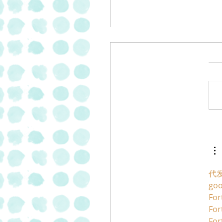
 פסטרמה וסלמי
בתוספת של 20% של "מעדני
"
代
go
For
For
For