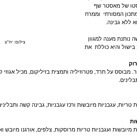
טו של מאסטר שף 
מתכון המסורתי  וממרח 
א ללא גבינה.
נותנת מענה למגוון 
צילום: יח"צ
בישול והיא כוללת  את 
וק
 מבוסס על תרד, פטרוזיליה ותמצית בזיליקום, מכיל אגוזי קש
לינים.  
טריות, עגבניות מיובשות ורכז עגבניות, גבינה קשה ותבלינים
ות
 מיובשות ועגבניות טריות מרוסקות, צלפים, אורגנו מיובש ו