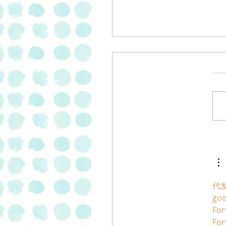
 פסטרמה וסלמי
בתוספת של 20% של "מעדני
"
代
go
For
For