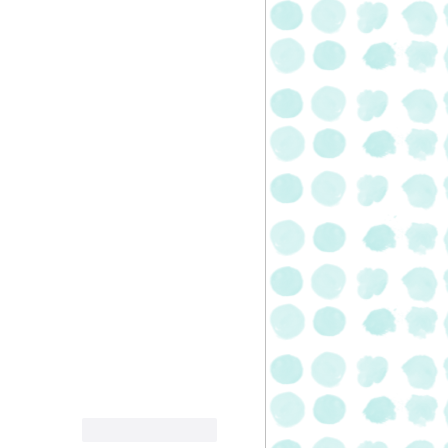
לייק
להשיב