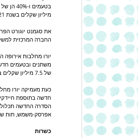
בטעמים ו-40% הן של יוגורט טבעי.
מיליון שקלים בשנת 2021.
החברה המרכזית למשקאות עם 6.7% נתח שוק ודנונה, שאו
יורו מחלבות אירופה הב
של 7.5 מיליון שקלים בשנת 2021, המהווים צמיחה של 50% לעומת שנת 2020.
כעת מעמיקה יורו מחלב
חדשה בתוספת חיידקים 
אפרסק-משמש, תות שדה ופירו
כשרות