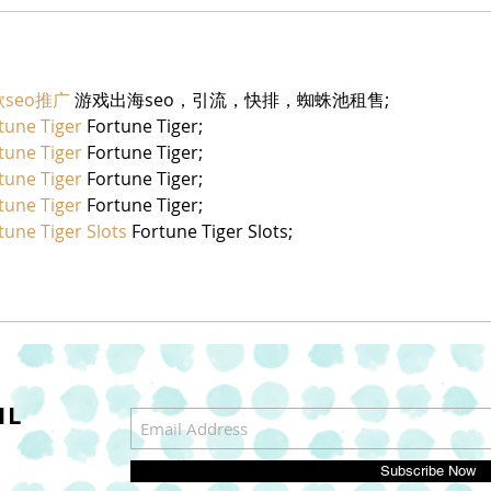
seo推广
 游戏出海seo，引流，快排，蜘蛛池租售;
tune Tiger
 Fortune Tiger;
tune Tiger
 Fortune Tiger;
tune Tiger
 Fortune Tiger;
tune Tiger
 Fortune Tiger;
tune Tiger Slots
 Fortune Tiger Slots;
IL
Subscribe Now