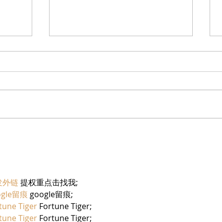
בריזר תוסס ואלכוהולי בטעם
מוצרי
פטל, לקיץ החם של השנה
יחיעם
发外链
 提权重点击找我;
ogle留痕
 google留痕;
tune Tiger
 Fortune Tiger;
tune Tiger
 Fortune Tiger;