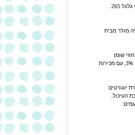
בתוך שוק היוגורט בטעמים, סגמנט יוגורט הפרי גלגל 265 
ת תנובה עם 21% נתח שוק, אחריה מולר מבית 
וזי שומן 
משתנים ובטעמים חדשניים כמו פצפוצי שוקולד וקוקוס, מה שהביא לה נתח שוק של 3%, עם מכירות 
 יוגורטים 
ת העיכול.
ט בטעם טבעי (2.7% שומן) ויוגורט עם מחית פרי ב-3 טעמים: 