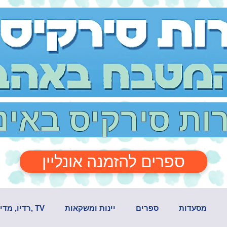
רות סירקיס באי
ספרים להזמנה אונליין
מסעדות
ספרים
יינות ומשקאות
TV ,רדיו, מדיה