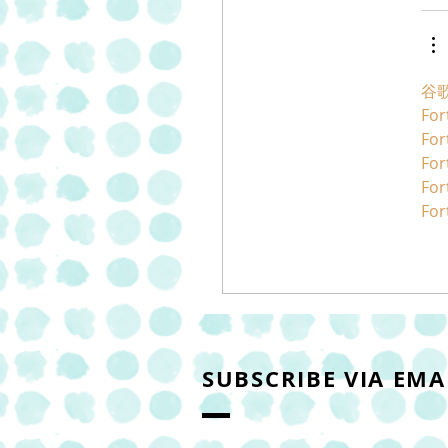
谷歌
For
For
For
For
For
SUBSCRIBE VIA EMA