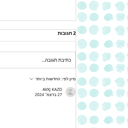
2 תגובות
כתיבת תגובה...
עוגת שוקולד צ'יפס עשירה של
מיון לפי:
החדשות ביותר
אחוה
AVXJ KAZD
27 בדצמ׳ 2024