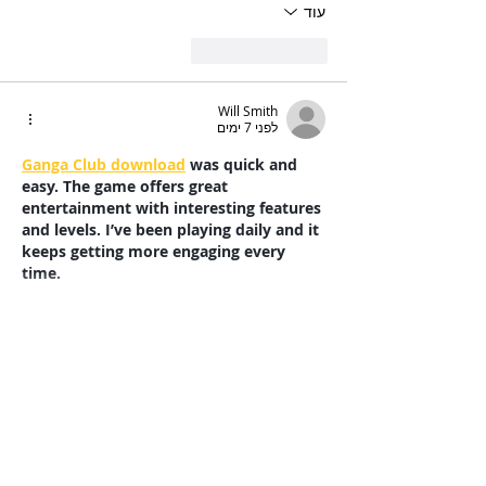
עוד
לייק
להשיב
Will Smith
לפני 7 ימים
Ganga Club download
 was quick and 
easy. The game offers great 
entertainment with interesting features 
and levels. I’ve been playing daily and it 
keeps getting more engaging every 
time.
עוד
לייק
להשיב
Will Smith
לפני 7 ימים