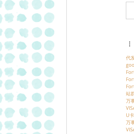
 פסטרמה וסלמי
בתוספת של 20% של "מעדני
"
代
go
For
For
For
站群
万
VI
U
万
VI