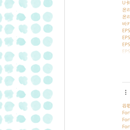
U
온
온
바
EPS
EPS
EPS
EPS
谷歌
For
For
For