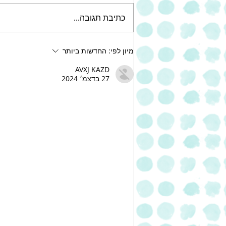
כתיבת תגובה...
עוגת שוקולד צ'יפס עשירה של
מיון לפי:
החדשות ביותר
אחוה
AVXJ KAZD
27 בדצמ׳ 2024