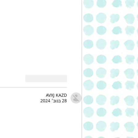
לייק
להשיב
AVXJ KAZD
28 בנוב׳ 2024