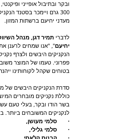
ובקר ובתיבול אופייני ופיקנטי, 
300 גרם ויימכר בסטנד הנקנ
מעדני יחיעם ברשתות המזון. 
לדברי 
תמיר דגן, מנהל השיווק
יחיעם
", "אנו שמחים לרענן את
הנקניקים היבשים ולצרף נקניק
פפרוני. טעמו של המוצר משובח 
בטוחים שקהל לקוחותינו ייהנה 
סדרת הנקניקים היבשים של מעד
כוללת נקניקים מובחרים המיוצ
בשר הודו ובקר, בעלי טעם עשי
לנקניקים המשובחים ביותר. בי
·       סלמי מעושן, 
·       סלמי גלילי, 
·       קבנוס קלאסי, 