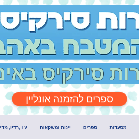
רות סירקיס באי
ספרים להזמנה אונליין
מסעדות
ספרים
יינות ומשקאות
TV ,רדיו, מדיה