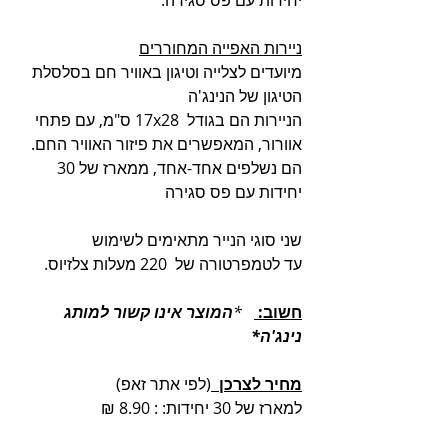
יחידות עם פס סגירה. 
ניירות האפייה המחוררים
מיועדים לצלייה וטיגון באוויר חם בסלסלת 
הטיגון של הנינג'ה
הניירות הם בגודל  17x28 ס"מ, עם פתחי 
אוורור, המאפשרים את פיזור האוויר החם.
הם נשלפים אחד-אחד, ממארז של 30 
יחידות עם פס סגירה
שני סוגי הנייר מתאימים לשימוש 
עד לטמפרטורה של  220 מעלות צלזיוס. 
חשוב:
   *
המוצר אינו קשור למותג 
נינג'ה*   
מחיר לצרכן  
(לפי אתר זאפ) 
למארז של 30 יחידות: : 8.90 ₪  