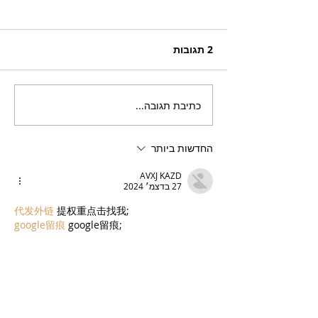
2 תגובות
כתיבת תגובה...
“מולאן דורה”, רשת
, לקיץ החם של
קונדיטוריות צרפתיות
מעולות, פותחת סניף שישי
החדשות ביותר
– בירושלים
AVXJ KAZD
27 בדצמ׳ 2024
代发外链
 提权重点击找我;
google留痕
 google留痕;
Fortune Tiger
 Fortune Tiger;
Fortune Tiger
 Fortune Tiger;
Fortune Tiger Slots
 Fortune…
站群/
 站群;
万事达U卡办理
 万事达U卡办理;
VISA银联U卡办理
 VISA银联U卡办理;