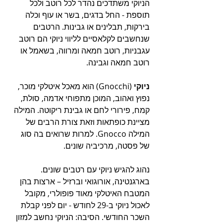
הניוקי משתדכים נהדר לכל רוטב ולכל 
תוספת - החל בדגים, בשר או עוף וכלה 
בירקות, תבלינים או גבינות. הרטבים 
שנחשבים לקלאסיים לליווי ניוקי הם רוטב 
עגבניות, רוטב חמאה ומרווה, בשאמל או 
רוטב חמאה וגבינה. 
ניוקי
 (Gnocchi) הוא מאכל איטלקי מוכר, 
נפוץ ואהוב, המוכן מתפוחי אדמה, סולת, 
קמח, פירורי לחם או גבינת ריקוטה. המילה 
מציינת כופתאות וזאת צורת הרבים של 
המילה Gnocco. למרות שרואים בה סוג 
של פסטה, מרכיביה שונים. 
נהוג להגיש ניוקי עם רטבים שונים. 
בארגנטינה, אורוגואי וברזיל – ארצות בהן 
המטבח האיטלקי מאוד פופולרי, מקובל 
לאכול ניוקי ב-29 לחודש - יום לפני קבלת 
השכר החודשי. הסיבה: הניוקי נחשב למזון 