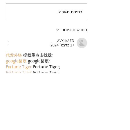
כתיבת תגובה...
בריזר תוסס ואלכוהולי
בטעם פטל, לקיץ החם של
השנה
החדשות ביותר
AVXJ KAZD
27 בדצמ׳ 2024
代发外链
 提权重点击找我;
google留痕
 google留痕;
Fortune Tiger
 Fortune Tiger;
Fortune Tiger
 Fortune Tiger;
Fortune Tiger Slots
 Fortune…
站群/
 站群;
万事达U卡办理
 万事达U卡办理;
VISA银联U卡办理
 VISA银联U卡办理;
U卡办理
 U卡办理;
万事达U卡办理
 万事达U卡办理;
VISA银联U卡办理
 VISA银联U卡办理;
U卡办理
 U卡办理;
온라인 슬롯
 온라인 슬롯;