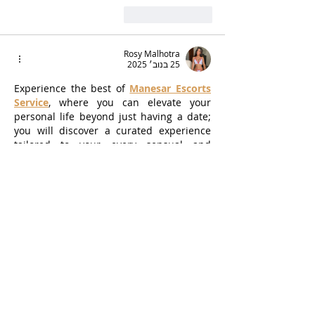
לייק
להשיב
Rosy Malhotra
25 בנוב׳ 2025
Experience the best of 
Manesar Escorts 
Service
, where you can elevate your 
personal life beyond just having a date; 
you will discover a curated experience 
tailored to your every sensual and 
whimsical desire. A beautiful and highly 
intelligent girl will be there to guide you 
through an evening filled with pleasure 
and enjoyment while being very 
affordable for you to continue as a 
regular part of your life.
לייק
להשיב
Lucy Reginald
20 באוק׳ 2025