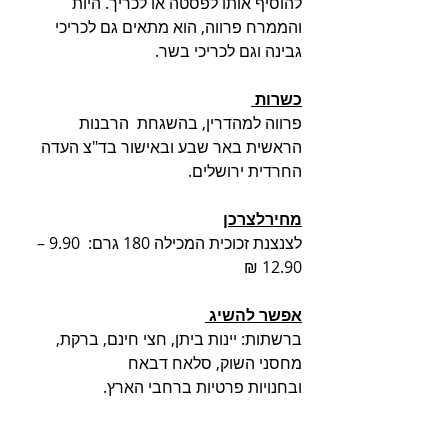
להוסיף אותו לפסטה או לכריך. היות 
והממרח פרווה, הוא מתאים גם לכריכי 
גבינה וגם לכריכי בשר.
כשרות 
פרווה למהדרין, בהשגחת  הרבנות 
הראשית באר שבע ובאישור בד"צ העדה 
החרדית ירושלים.
מחירלצרכן
לצנצנת זכוכית המכילה 180 גרם:  9.90 – 
12.90 ₪ 
אפשר להשיג 
ברשתות: יינות ביתן, חצי חינם, ברקת, 
מחסני השוק, סלאח דבאח 
ובחנויות פרטיות ברחבי הארץ. 