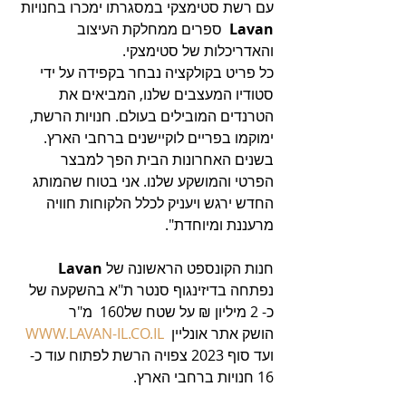
עם רשת סטימצקי במסגרתו ימכרו בחנויות 
Lavan
  ספרים ממחלקת העיצוב 
והאדריכלות של סטימצקי. 
כל פריט בקולקציה נבחר בקפידה על ידי 
סטודיו המעצבים שלנו, המביאים את 
הטרנדים המובילים בעולם. חנויות הרשת, 
ימוקמו בפריים לוקיישנים ברחבי הארץ. 
בשנים האחרונות הבית הפך למבצר 
הפרטי והמושקע שלנו. אני בטוח שהמותג 
החדש ירגש ויעניק לכלל הלקוחות חוויה 
מרעננת ומיוחדת".
חנות הקונספט הראשונה של 
Lavan
נפתחה בדיזינגוף סנטר ת"א בהשקעה של 
כ- 2 מיליון ₪ על שטח של160  מ"ר 
הושק אתר אונליין  
WWW.LAVAN-IL.CO.IL
ועד סוף 2023 צפויה הרשת לפתוח עוד כ- 
16 חנויות ברחבי הארץ.