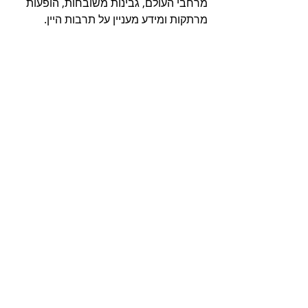
מרחבי העולם, גבינות משובחות, הופעות 
מרתקות ומידע מעניין על תרבות היין.
האירוע המושקע הזה מתוכנן להתקיים שוב 
בעתיד הקרוב ברידינג 3 .
פרטי הקשר הם: 
נעמי  
 naomi@reading3.co.il
03-762.4000 
התערוכה 3, צפון הנמל, ת"א
אירועים
יינות ומשקאות
פוסטים אחרונים
הצג הכול