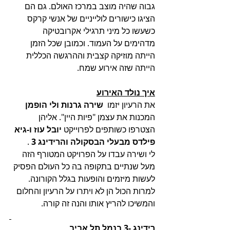
גבוה שהיה מוצב במרכז האולם. גם הם 
הציגו כישורים לולייניים של אנשי קרקס 
כשעשו כל מיני תרגילי אקרובטיקה  
מדהימים על העמוד. וכמובן שכל הזמן 
הייתה מוזיקה קצבית וההרגשה הכללית 
הייתה שזה אירוע שמח.
איך נולד האירוע
את הרעיון יזמו  
שירה גרנות ולי הופמן
המכנות את עצמן "פיות היין". אליהן 
הצטרפו כשותפים לפרוייקט
 יובל עוז ו-גיא 
פילדס מבעלי הבסקולה והרידינג 3
 . 
לי ושירה עבדו על הפרויקט המטורף הזה 
מעל שנתיים בתקופה בה כל העולם הפסיק 
לעשות מיזמים והופעות בגלל הקורונה. 
למרות הכול הן לא ויתרו על הרעיון והחלום 
והמשיכו להריץ אותו והנה זה קורה.
רידינג -3 בנמל תל אביב