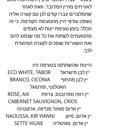
לאורחים מהיין המדובר. וזאת לאחר 
שהמלצרים עברו קודם לכן עם קערה אליה 
נשפכו עודפי היין מהטעימה הקודמת. כי זה 
הכלל: בזמן טעימת יינות לא מצפים 
מהטועמים לשתות את כל מה שנמזג להם 
ואת השאריות שופכים לקערה המיועדת 
לכך.
היינות שהשתתפו בטעימה היו: 
 ECO WHITE, TABOR        יין לבן מישראל 
BRANCO, CICONIA        יין לבן מהחוף 
האטלנטי, פורטוגל 
ROSE, AIX          יין רוזה מפרובנס, צרפת 
CABERNET SAUVIGNON, CRIOS          
יין אדום מאזור מנדוזה, ארגנטינה
NAOUSSA, KIR YIANNI         יין אדום, מיוון
     SETTE VIGNE        יין אדום, מאיטליה 