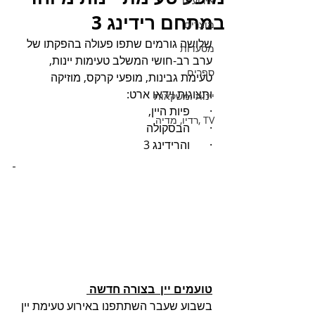
אירועים
במתחם רידינג 3
מוצרים
שלושה גורמים שתפו פעולה בהפקתו של 
מסעדות
ערב רב-חושי המשלב טעימות יינות, 
ספרים
טעימת גבינות, מופעי קרקס, מוזיקה 
ותצוגות וידאו ארט: 
יינות ומשקאות
·       פיות היין, 
TV ,רדיו, מדיה
·       הבסקולה
·       והרידינג 3 
טועמים יין  בצורה חדשה 
בשבוע שעבר השתתפנו באירוע טעימת יין 