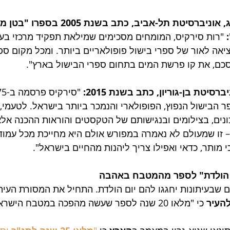
פרופ' אביעד קליינברג, אוניברסיטת תל-אביב, כת
 "רות סירקיס, המומחים מסכימים שמילאת תפקיד מרכזי בעי
יאה לאור של ספרי בישול פופולאריים ביותר. ומכל מקום ספר
וסכם, את קו פרשת המים בתחום ספרי הבישול בארץ".
רסיטת בן-גוריון, כתב בשנת 2015:
 "סירקיס פרסמה ב-1975 את 
ר הבישול הנפוץ, הפופולארי והנמכר ביותר בישראל. לטעמי,
נים, בצילומים ובנגישותם של הטקסטים והוראות ההכנה אלא
– זו שמעולם לא נאמרה במפורש אולם היא מחייכת מכל עמוד.
מותר, כדאי ואפילו צריך ליהנות מהחיים בישראל".
י הולדת" לספר מהמטבח באהבה
ם שבעיתונות יחגגו להם יום הולדת. התחיל את המסורת העיתו
העיר
 כי "מלאו 20 שנה לספר שעשה מהפכה במטבח הישראלי". 