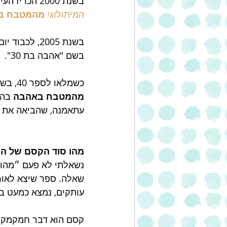
בשנת 2000 הכריז העיתונאי שגיא גרין במאמר ב
המיתולוגי
 מהמטבח ב
בשנת 2005, לכבוד יום ההולדת ה-30, בירכה אותו העיתונאית צפורה רומן, במגזין 
בשם "אהבה בת 30". 
כשמלאו לספר 40, בשנת 2015, נערך ביריד הספרים הבינלאומי בירושלים מפגש מחווה לספר 
מהמטבח באהבה
 בהנ
עתאמנה, שהביאה את ה
מהו סוד הקסם של ה
נשאלתי לא פעם ״מהו 
עותקים, נמצא כמעט ב
קסם הוא דבר חמקמק. 