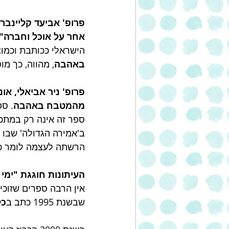
אחר על אוכל וחברה":
הישראלי ככותבת וכמוצ
באהבה
, מהווה, כך מ
פרופ' ניר אביאלי, אוניב
מהמטבח באהבה
. ספ
ספר זה אינה רק במתכו
ב'אמירה הגדולה' שבו 
הרשתה לעצמה לומר כי 
העיתונות חוגגת "ימ
אין הרבה ספרים שזוכי
שבשנת 1995 כתב ב
כל