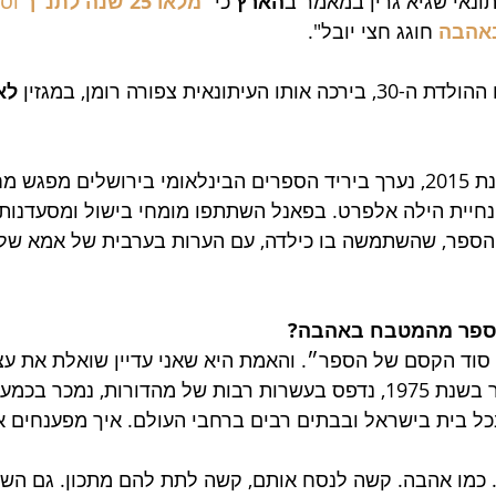
הארץ
 כי 
"
מלאו 25 שנה לתנ"ך 
וס
אהבה
חוגג חצי יובל". 
לא
חיית הילה אלפרט. בפאנל השתתפו מומחי בישול ומסעדנות 
ספר, שהשתמשה בו כילדה, עם הערות בערבית של אמא של
ספר מהמטבח באהבה? 
סוד הקסם של הספר״. והאמת היא שאני עדיין שואלת את עצ
שאלה. ספר שיצא לאור בשנת 1975, נדפס בעשרות רבות של מהדורות, נמכר ב
כל בית בישראל ובבתים רבים ברחבי העולם. איך מפענחים 
כמו אהבה. קשה לנסח אותם, קשה לתת להם מתכון. גם הש