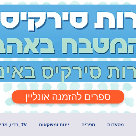
רות סירקיס באי
ספרים להזמנה אונליין
מסעדות
ספרים
יינות ומשקאות
TV ,רדיו, מדיה