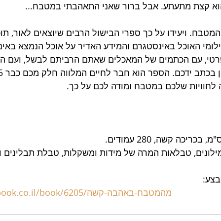
 קצת מתעתע. אבל ברור שאני התאהבתי במטבח... 
מטבח. ויעידו על כך ספרי הבישול הרבים שיוצאים לאור, תוכ
צילומי האוכל באינסטגרם והמידע האדיר על אוכל הנמצא באינ
טי, עם הכתמים של המאכלים שאתם הרביתם לבשל, ועם הה
לחוויות שלכם במטבח ומודה לכם על כך.
ילונים, טבלאות המרה של מידות ומשקלות, טבלת תבלינים וע
צע: 
https://www.ybook.co.il/book/6205/מהמטבח-באהבה-קשה