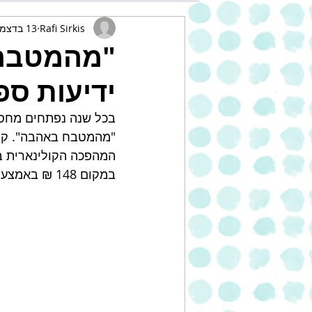
Rafi Sirkis
13 בדצמ׳ 2020
"מהמטבח 
ידיעות ספ
בכל שנה נפתחים מחסנ
"מהמטבח באהבה". קיב
במקום 148 ₪ באמצעות הלינק: 