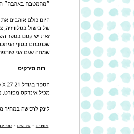
״מהמטבח באהבה״ הוא
היום כולם אוהבים את ה
של בישול בטלוויזיה, 
זאת יש קסם בספר הפר
שמחה שגם אני שותפה 
רות סירקיס
הספר בגודל 21 X 27 ס"מ, בכריכה קשה, 280 עמודים.
מכיל אינדקס מפורט, מ
לינק לרכישה במחיר מב
מוצרים
אירועים
ספרים