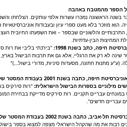
ל הספר מהמטבח באהבה 
 בשנה הראשונה נמכרו עשרות אלפי עותקים. הצלחתו והשפע
. הוא מוזכר בלא מעט ספרי עיון ובעבודות אוניברסיטאיות 
, התרבותיים והלשוניים שבספר – ואת השפעתו החיובית העצו
ת המחיצות הבין-עדתיות. 
רסיטת חיפה, כתב בשנת 1998: 
"בירכתי בליבי את רות סי
 שינה לא רק את הרגליי, אלא גם את תרבות הבישול בארץ, 
 (ע"ע מתנות חתונה, מסעדות סיניות, מדורי בישול...)"
ד"ר אירית בלושטיין, אוניברסיטת חיפה, כתבה בשנת 01
ם מילוניים בספרות הבישול הישראלית: 
"רות סירקיס בו
במונחים עבריים תקניים. רות סירקיס מדייקת בבחירת המונח
ם עבריים חדשים".
-אביב, כתבה בשנת 2002 בעבודת המסטר שלה: 
ים רבות את מה שהקהל הישראלי מצפה למצוא בספר בישול"