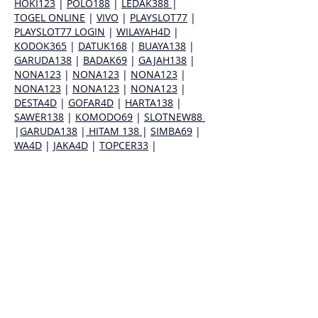
HOKI123
 | 
POLO188
 | 
LEDAK388 
| 
TOGEL ONLINE
 | 
VIVO
 | 
PLAYSLOT77
 | 
PLAYSLOT77 LOGIN
 | 
WILAYAH4D
 | 
KODOK365
 | 
DATUK168
 | 
BUAYA138
 | 
GARUDA138
 | 
BADAK69
 | 
GAJAH138
 | 
NONA123
 | 
NONA123
 | 
NONA123
 | 
NONA123
 | 
NONA123
 | 
NONA123
 | 
DESTA4D
 | 
GOFAR4D
 | 
HARTA138
 | 
SAWER138
 | 
KOMODO69
 | 
SLOTNEW88 
|
GARUDA138
 |
 HITAM 138 
| 
SIMBA69
 | 
WA4D
 | 
JAKA4D
 | 
TOPCER33
 | 
RUPIAH138
 | 
RUPIAH138 LOGIN
 | 
RAJA123
 | 
CUAN123
 | 
MICROSTAR88
 | 
MICROSTAR88 LOGIN
 | 
GOSPIN123
 | 
HOKI178 
| 
SAKTI123
 | 
SAKTI123 LOGIN
 | 
CAIR77
 | 
RP77
 | 
NONA123
 | 
NONA123…
עוד
לייק
להשיב
Lucy Reginald
20 באוק׳ 2025