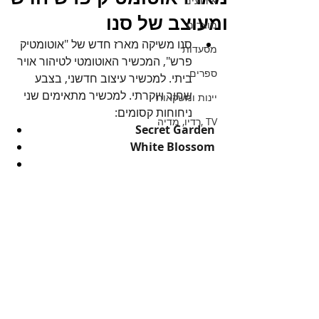
אירועים
ומעוצב של סנו
מוצרים
סנו משיקה מארז חדש של "אוטומטיק 
מסעדות
פרש", המכשיר האוטומטי לטיהור אויר 
ספרים
ביתי. למכשיר עיצוב חדשני, בצבע 
שחור ויוקרתי. למכשיר מתאימים שני 
יינות ומשקאות
ניחוחות קסומים:
TV ,רדיו, מדיה
        Secret Garden
        White Blossom