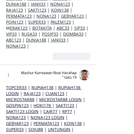
DUNIA188
 | 
JANJI33
 | 
NONA123
 | 
RAJA123
 | 
SAKTI123
 | 
KOIN138
 | 
PERMATA123
 | 
NONA123
 | 
GEBYAR123
 | 
POIN123
 | 
SUPER33
 | 
PALEM123
 | 
M
ERAK123
 | 
BOTAKITA
 | 
ABC33
 | 
SIP33
 | 
VIP33
 | 
RUSA33
 | 
POSJP33
 | 
DOMBA33
 | 
ABC123
 | 
DUNIA188
 | 
JANJI33
 | 
NONA123
 |
לייק
להשיב
Mashur Kurniawan Rivai Harahap
19 בפבר׳
TOPCER33
 | 
RUPIAH138
 | 
RUPIAH138 
LOGIN
 | 
RAJA123
 | 
CUAN123
 | 
MICROSTAR88
 | 
MICROSTAR88 LOGIN
 | 
GOSPIN123
 | 
HOKI178 
| 
SAKTI123
 | 
SAKTI123 LOGIN
 | 
CAIR77
 | 
RP77
 | 
NONA123
 | 
NONA123 LOGIN
 | 
GEBYAR123
 | 
PERMATA123
 | 
KOIN138
 | 
SUPER33
 | 
SOJU88
 | 
UNTUNGIN
 | 