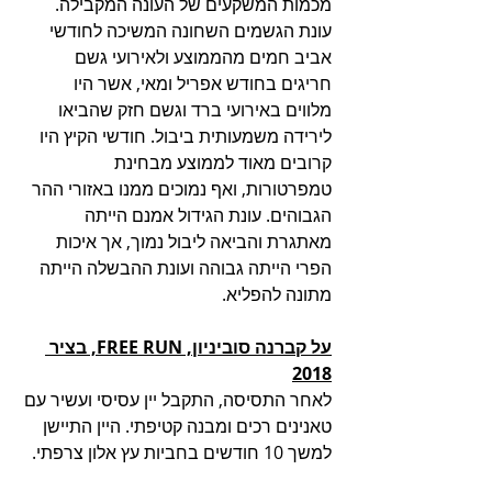
מכמות המשקעים של העונה המקבילה. 
עונת הגשמים השחונה המשיכה לחודשי 
אביב חמים מהממוצע ולאירועי גשם 
חריגים בחודש אפריל ומאי, אשר היו 
מלווים באירועי ברד וגשם חזק שהביאו 
לירידה משמעותית ביבול. חודשי הקיץ היו 
קרובים מאוד לממוצע מבחינת 
טמפרטורות, ואף נמוכים ממנו באזורי ההר 
הגבוהים. עונת הגידול אמנם הייתה 
מאתגרת והביאה ליבול נמוך, אך איכות 
הפרי הייתה גבוהה ועונת ההבשלה הייתה 
מתונה להפליא.
על קברנה סוביניון, FREE RUN, בציר 
2018
לאחר התסיסה, התקבל יין עסיסי ועשיר עם 
טאנינים רכים ומבנה קטיפתי. היין התיישן 
למשך 10 חודשים בחביות עץ אלון צרפתי. 