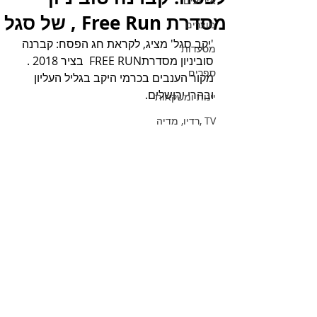
אירועים
מסדרת Free Run , של סגל
מוצרים
'יקב סגל' מציג, לקראת חג הפסח: קברנה 
מסעדות
סוביניון מסדרתFREE RUN  בציר 2018 .
ספרים
מקור הענבים בכרמי היקב בגליל העליון 
ובהרי ירושלים.
יינות ומשקאות
TV ,רדיו, מדיה