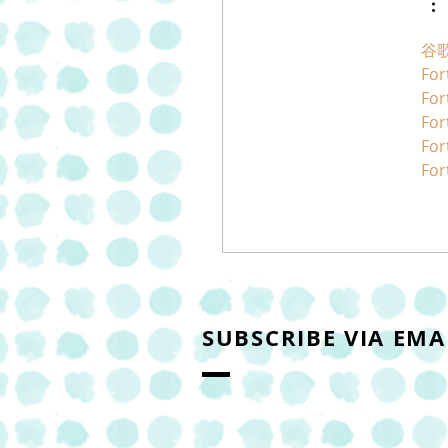
谷歌
For
For
For
For
For
SUBSCRIBE VIA EMA