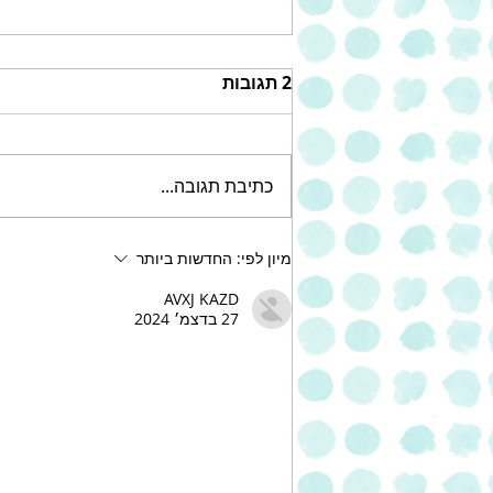
2 תגובות
כתיבת תגובה...
עוגת שוקולד צ'יפס עשירה של
מיון לפי:
החדשות ביותר
אחוה
AVXJ KAZD
27 בדצמ׳ 2024