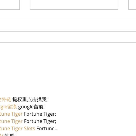
בריזר תוסס ואלכוהולי בטעם
מוצרי
פטל, לקיץ החם של השנה
יחיעם
发外链
 提权重点击找我;
ogle留痕
 google留痕;
tune Tiger
 Fortune Tiger;
tune Tiger
 Fortune Tiger;
tune Tiger Slots
 Fortune…
/
 站群;