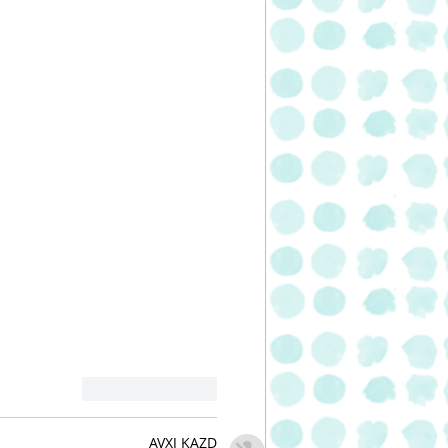
לייק
להשיב
AVXJ KAZD