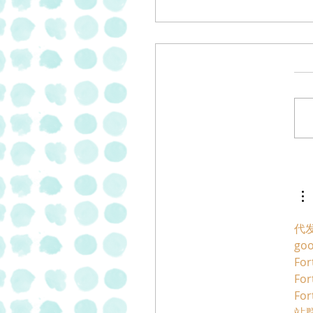
 פסטרמה וסלמי
בתוספת של 20% של "מעדני
"
代
go
For
For
For
站群