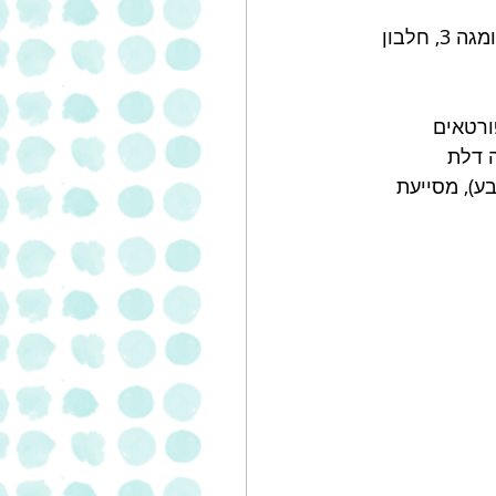
הלחמניות דלות מאוד בפחמימות (כ-2 גרם בלחמניה במשקל 50 גרם).  ועשירות באומגה 3, חלבון 
ר ספורטאים 
 דלת 
ע), מסייעת 