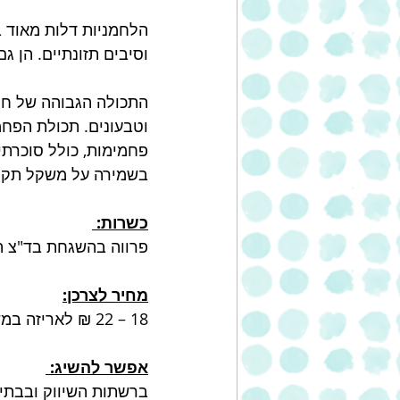
וסיבים תזונתיים. הן ג
וטבעונים. תכולת הפחמי
פחמימות, כולל סוכרתי
בשמירה על משקל תקין
כשרות: 
פרווה בהשגחת בד"צ ה
מחיר לצרכן:
18 – 22 ₪ לאריזה במשקל 250 גרם. המכילה  5 לחמניות. 
אפשר להשיג: 
ברשתות השיווק ובבתי