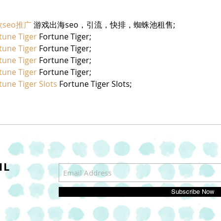
seo推广
 游戏出海seo，引流，快排，蜘蛛池租售;
tune Tiger
 Fortune Tiger;
tune Tiger
 Fortune Tiger;
tune Tiger
 Fortune Tiger;
tune Tiger
 Fortune Tiger;
tune Tiger Slots
 Fortune Tiger Slots;
IL
Subscribe Now