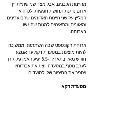
מהיינות הלבנים. אבל מצד שני שתיית יין 
אדום נותנת תחושת חגיגיות. לכן הוא 
המליץ על שני היינות האדומים שהם עדינים 
ומאוזנים ומתאימים למנות שהוגשו 
בארוחה. 
ארוחת הקונספט שבה השתתפנו ממשיכה 
להיות מוצעת במסעדת דקא עד אמצע 
חודש מאי. בתאריך -6.5 יגיע האמן גיל גורן 
לערב נוסף במסעדה, יציג את עבודותיו 
ויספר את הסיפור שלו לסועדים.
מסעדת דקא
מסעדה חלבית כשרה למהדרין
רחוב התעשייה 10
תל אביב 
טלפון: 
03-562-9900
לצפייה בתפריט 
הקליקו כאן
מסעדות