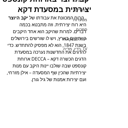
אירועים
יצירתית במסעדת דקא
מוצרים
  הרוח המכוונת את עבודתו של 
יקב היוצר
מסעדות
היא רוח יצירתית. וזה מתבטא בכמה 
ספרים
רבדים. למרות שהיקב הוא אחד היקבים 
הוותיקים בארץ, ויש לו שורשים בירושלים 
יינות ומשקאות
בשנת 1847, הוא לא מפסיק להתחדש. כדי 
TV ,רדיו, מדיה
להדגים את החדשנות נערכה במסעדת 
הדגים הכשרה דקא – DECCA ארוחת 
קונספט שבה שולבו יינות היקב עם מנות 
יצירתיות שהכין שף המסעדה – אילן מזרחי, 
ועם יצירות אמנות של גיל גורן.