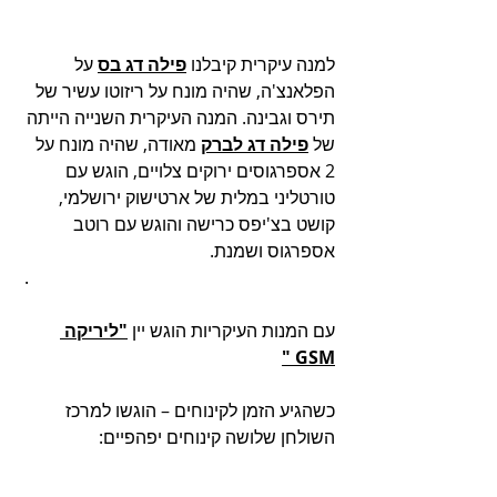
למנה עיקרית קיבלנו 
פילה דג בס
 על 
הפלאנצ'ה, שהיה מונח על ריזוטו עשיר של 
תירס וגבינה. המנה העיקרית השנייה הייתה 
של 
פילה דג לברק
 מאודה, שהיה מונח על 
2 אספרגוסים ירוקים צלויים, הוגש עם 
טורטליני במלית של ארטישוק ירושלמי, 
קושט בצ'יפס כרישה והוגש עם רוטב 
אספרגוס ושמנת. 
 .
עם המנות העיקריות הוגש יין 
"ליריקה 
GSM "
כשהגיע הזמן לקינוחים – הוגשו למרכז 
השולחן שלושה קינוחים יפהפיים: 