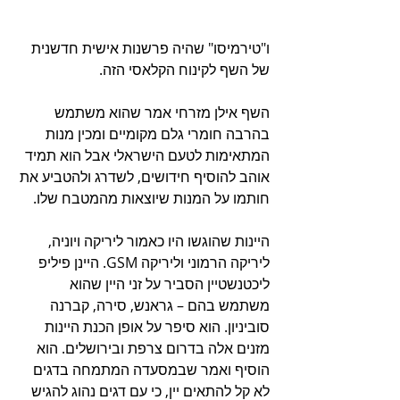
ו"טירמיסו" שהיה פרשנות אישית חדשנית 
של השף לקינוח הקלאסי הזה.
השף אילן מזרחי אמר שהוא משתמש 
בהרבה חומרי גלם מקומיים ומכין מנות 
המתאימות לטעם הישראלי אבל הוא תמיד 
אוהב להוסיף חידושים, לשדרג ולהטביע את 
חותמו על המנות שיוצאות מהמטבח שלו.
היינות שהוגשו היו כאמור ליריקה ויוניה, 
ליריקה הרמוני וליריקה GSM. היינן פיליפ 
ליכטנשטיין הסביר על זני היין שהוא 
משתמש בהם – גראנש, סירה, קברנה 
סוביניון. הוא סיפר על אופן הכנת היינות 
מזנים אלה בדרום צרפת ובירושלים. הוא 
הוסיף ואמר שבמסעדה המתמחה בדגים 
לא קל להתאים יין, כי עם דגים נהוג להגיש 