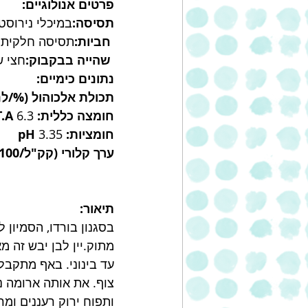
פרטים אנולוגיים:
תסיסה:
במיכלי נירוסט
חביות:
תסיסה חלקית ב
שהייה בבקבוק:
חצי ש
נתונים כימיים:
תכולת אלכוהול (%/לנ
חומצה כללית: T.A 
6.3
חומציות: pH
 3.35
ערך קלורי (קק"ל/100 ליטר): 
תיאור:
בסגנון בורדו, הסמיון ל
מתוק.יין לבן יבש זה מ
עד בינוני. באף מתקבל
צוף. את אותה ארומה ני
ותפוח ירוק רעננים ומר