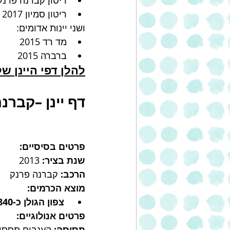
ריטון קברנה פרנק 013
ריטון סמיון 2017
ושני יינות אדומים:
מד רד 2015
ברברה 2015
להלן דפי היינן ש
דף יינן –קברנה פ
פרטים בסיסיים: 
שנת בציר: 
2013 
הרכב: 
קברנה פרנק  
מוצא הכרמים:
צפון הגולן כ-840 מטר מעל פני הים
פרטים אנולוגיים: 
תסיסה:
 הענבים תססו 