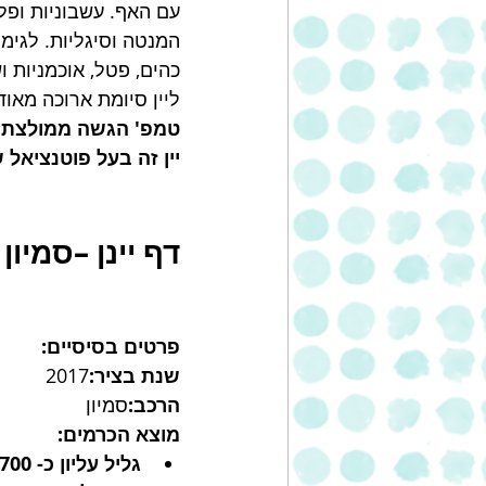
עם האף. עשבוניות ופלפ
המנטה וסיגליות. לגימה
כהים, פטל, אוכמניות וש
ליין סיומת ארוכה מאוד
טמפ' הגשה ממולצת: 
יין זה בעל פוטנציאל 
דף יינן –סמיון 2017
פרטים בסיסיים:
שנת בציר:
2017
הרכב:
סמיון
מוצא הכרמים:
גליל עליון כ- 700 מטר מעל פני הים