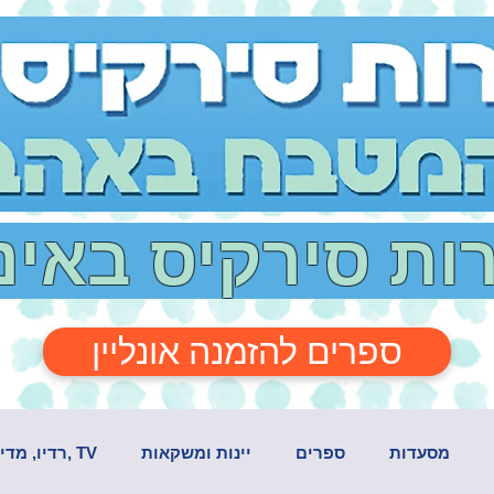
רות סירקיס באי
ספרים להזמנה אונליין
מסעדות
ספרים
יינות ומשקאות
TV ,רדיו, מדיה