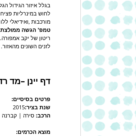
בגלל איזור הגידול הגלי
לחוש במינרליות פציחה.
מורכבות ,ואידיאלי ללוו
טמפ' הגשה ממולצת: 
ריטון של יקב אמפורה. ב
לזנים השונים מהאזור.
דף יינן –מד רד 015
פרטים בסיסיים:
שנת בציר:
2015
הרכב: 
סירה | קברנה ס
מוצא הכרמים: