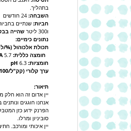
בתהליך. 
השבחה:
 24 חודשים 
חביות:
ו300 ליטר 
שהייה בבק
נתונים כימיים: 
תכולת אלכוהול (%/לנפח
חומצה כללית: T.A
 5.7 
חומציות: pH
 6.3 
ערך קלורי (קק"ל/100 ליטר:)
תיאור: 
יין אדום זה הוא חלק מ
אנחנו חוגגים ונותנים ב
הפרנק ידוע כזן המטבל
סוביניון ומרלו. 
יין איכותי ומורכב. חת