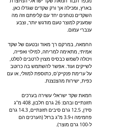
מכפר תבור חמאת שקד ישראלי המיוצרת 
בארץ, ומכילה אך ורק שקדים שגדלו כאן. 
השקדים נטחנים יחד עם קליפתם וזה מה 
שמעניק למוצר טעם מודגש יותר, וצבע 
ענברי עמום. 
החמאה, במרקם רך מאוד ובטעם של שקד 
אמיתי, מתאימה למריחה, למילוי ואפייה, 
ויכולה לשמש כבסיס מצוין לרטבים לסלט, 
לשייקים ועוד. אפשר להשתמש בה כרוטב 
על ערימת פנקייק'ס, כתוספת למוזלי, או עם 
כפית, ישירות מהצנצנת.
חמאת שקד ישראלי עשירה בערכים 
תזונתיים ובהם: 26 גרם חלבון, 408 מ"ג 
סידן, 12.5 גרם סיבים תזונתיים, 14.3 גרם 
פחמימה ו-3.9 מ"ג ברזל (הערכים הם 
ל-100 גרם מוצר). 