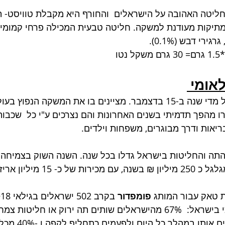
החליטה האהובה על הישראלים  והחורף היא מקבלת טוויסט- 
י דבש (0.1%). 
אומי 
יום התה הבינלאומי, חל מדי שנה ב-15 בדצמבר. מציינים בו את המשקה הנ
 מהפך תדמיתי בשנים האחרונות והם נצרכים ע"י כל  שכבות 
ריאות ודרך מבוגרים, משפחות וילדים. 
 מיליון אריזות בשנה.  
 טאק עבור המותג
 פומפדור
 
אוגוסט האחרון עולה כי בישראל:  67% מהישראלים שותים תה ירוק או חליטו
33% מצרכני התה שותי