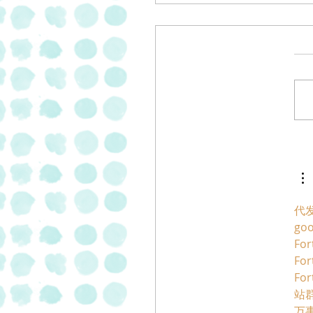
 פסטרמה וסלמי
בתוספת של 20% של "מעדני
"
代
go
For
For
For
站群
万