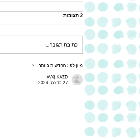
2 תגובות
כתיבת תגובה...
עוגת שוקולד צ'יפס עשירה של
מיון לפי:
החדשות ביותר
אחוה
AVXJ KAZD
27 בדצמ׳ 2024