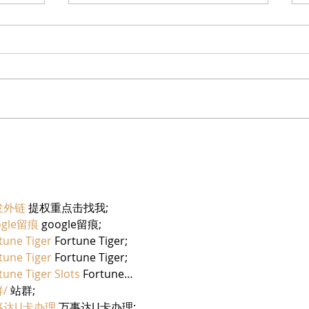
בריזר תוסס ואלכוהולי בטעם
מוצרי
פטל, לקיץ החם של השנה
יחיעם
发外链
 提权重点击找我;
ogle留痕
 google留痕;
tune Tiger
 Fortune Tiger;
tune Tiger
 Fortune Tiger;
tune Tiger Slots
 Fortune…
/
 站群;
事达U卡办理
 万事达U卡办理;