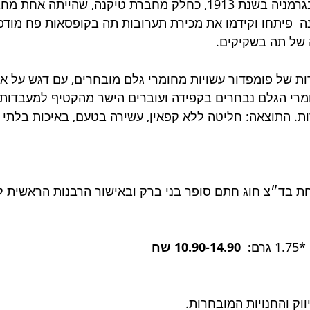
המותג פומפדור נוצר בגרמניה בשנת 1913, כחלק מחברת טיקנה, שהייתה
ה  פיתחו וקידמו את מכירת תערובות תה בקופסאות פח מודפ
 של תה בשקיקים.
ת של פומפדור עשויות מחומרי גלם מובחרים, עם דגש על אי
חומרי הגלם נבחרים בקפידה ועוברים הישר מהקטיף למעבדות 
ת. התוצאה: חליטה ללא קפאין, עשירה בטעם, באיכות בלתי
חת בד״צ חוג חתם סופר בני ברק ובאישור הרבנות הראשית 
:  10.90-14.90 שח
וק והחנויות המובחרות.