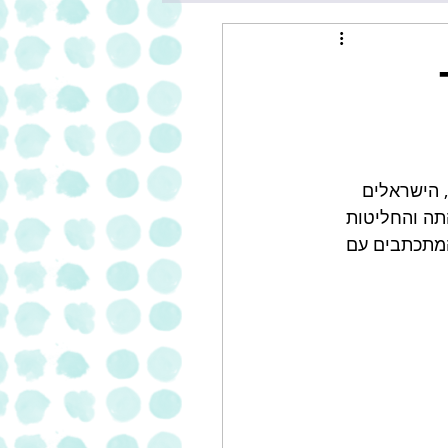
ה של 6% מול שנה קודמת , הישראלים 
משקה הטעים והבריא! לקראת חורף 2021 מותג התה והחליטות 
המתכתבים עם 