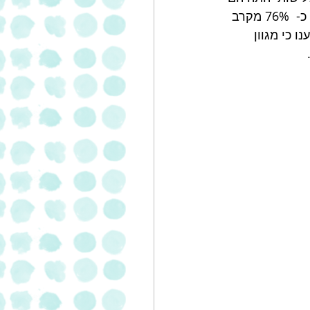
שותים כבדים ( יותר מכוס 1 ביום) .כשנשאלו על הסיבה לשתיית המשקה הפופולארי כ-  76% מקרב 
- 67% מקרב שותי התה ענו כי מגוון 
  