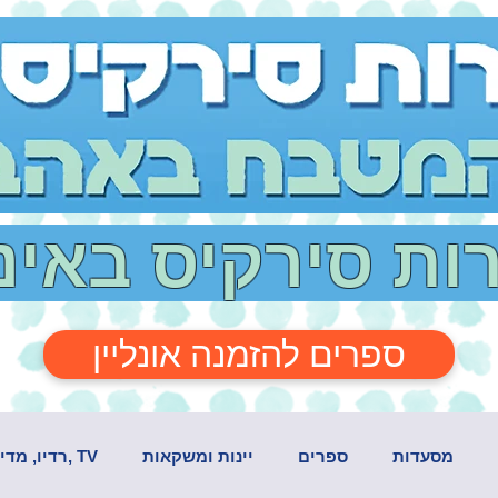
רות סירקיס באי
ספרים להזמנה אונליין
מסעדות
ספרים
יינות ומשקאות
TV ,רדיו, מדיה