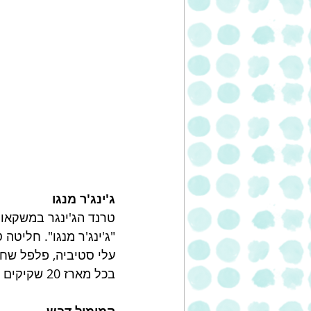
ג'ינג'ר מנגו
טרנד הג'ינגר במשקאות
עלי סטיביה, פלפל שחור, גר
בכל מארז 20 שקיקים *1.75 גרם = 35 גרם משקל נטו. 