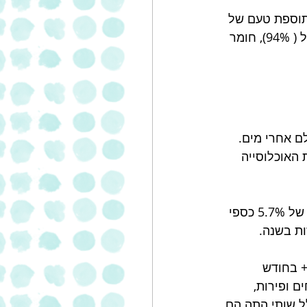
תוספת טעם של 
דבש אמיתי, המעניקה מתיקות מעודנת למשקה. חליטה טבעית המכילה פרחי קמומיל ( 94%), חומר 
פוץ בעולם אחרי מים. 
האוכלוסייה 
המכירות של קטגורית התה והחליטות בישראל גדלו בכל שנה. השנה השוק בצמיחה של 5.7% כספי 
בקרב 502 ישראלים בגילאי 18+ בחודש 
ת צמחים ופירות,  
ם אותו במהלך כל היום ולפעמים כתחליף לקפה ו -40% מכלל שותי התה הם 