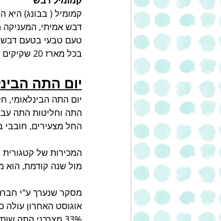
קמומיל דבש
קמומיל ( בבונג) היא 
טעם טבעי בטעם דבש, גרגיר
בכל מארז 20 שקיקים *1.5 גרם= 30 גרם משקל נטו
יום התה הבינל
התה וחליטות התה עברו
החל מצעירים, חובבי ב
מול שנה קודמת, הוא מגלגל כ 250 מיליון ₪ בשנה, עם מכירות של כ- 15
מסקר שנערך ע"י חברת