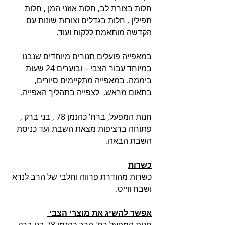
חלות בצורת לב, חלות אוזני המן , חלות 
תפילין , חלות בגדלים וצורות שונות עם 
הקדשה מותאמת ללקוח ועוד.
במאפייה פועלים תנורים מיוחדים שנבנו 
במיוחד עבור הצבי – ובוערים 24 שעות 
ביממה. במאפייה מתקיימים סיורים, 
בתאום מראש,  לצפייה בתהליך האפייה.
חנות המפעל, ברח’ כהנמן 78 , בני ברק , 
פתוחה ברציפות מצאת השבת ועד כניסת 
השבת הבאה.
כשרות
כשרות מהודרת פרווה וחלבי של הרב לנדא 
ושבח ווייס.
אפשר להשיג את מוצרי הצבי 
חנות המפעל רח' הרב כהנמן 78 בני ברק