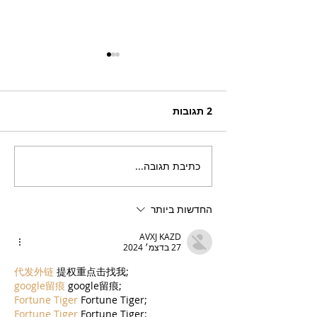
2 תגובות
כתיבת תגובה...
בריזר תוסס ואלכוהולי
בטעם פטל, לקיץ החם של
השנה
החדשות ביותר
AVXJ KAZD
27 בדצמ׳ 2024
代发外链
 提权重点击找我;
google留痕
 google留痕;
Fortune Tiger
 Fortune Tiger;
Fortune Tiger
 Fortune Tiger;