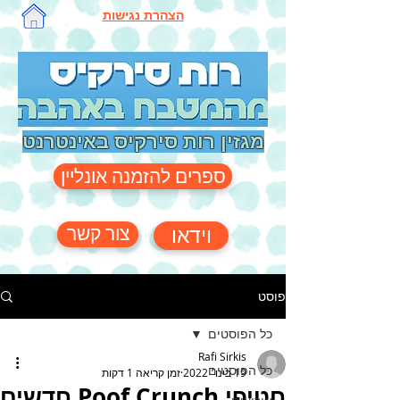
הצהרת נגישות
מגזין רות סירקיס באינטרנט
ספרים להזמנה אונליין
צור קשר
וידאו
פוסט
כל הפוסטים
Rafi Sirkis
כל הפוסטים
19 בינו׳ 2022
זמן קריאה 1 דקות
חטיפי Poof Crunch חדשים