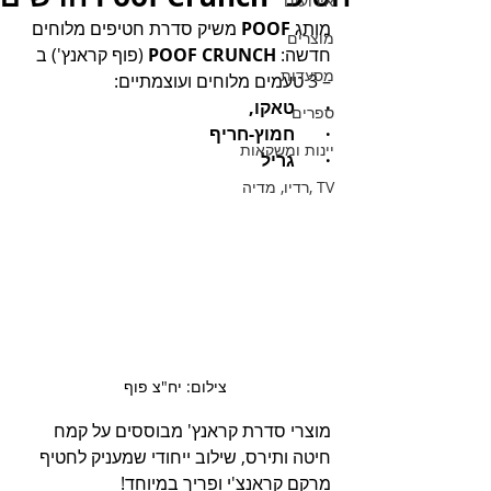
אירועים
מותג 
POOF
 משיק סדרת חטיפים מלוחים 
מוצרים
חדשה: 
POOF CRUNCH
 (פוף קראנץ') ב 
מסעדות
– 3 טעמים מלוחים ועוצמתיים: 
·       טאקו, 
ספרים
·       חמוץ-חריף 
יינות ומשקאות
·       גריל
TV ,רדיו, מדיה
צילום: יח"צ פוף
מוצרי סדרת קראנץ' מבוססים על קמח 
חיטה ותירס, שילוב ייחודי שמעניק לחטיף 
מרקם קראנצ'י ופריך במיוחד! 