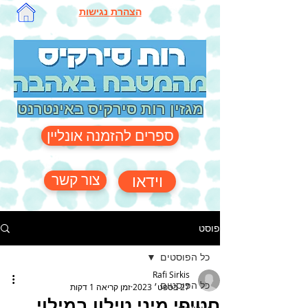
הצהרת נגישות
מגזין רות סירקיס באינטרנט
ספרים להזמנה אונליין
צור קשר
וידאו
פוסט
כל הפוסטים
Rafi Sirkis
כל הפוסטים
27 בספט׳ 2023
זמן קריאה 1 דקות
חטיפי מיני טילון במילוי