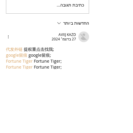
כתיבת תגובה...
בריזר תוסס ואלכוהולי
בטעם פטל, לקיץ החם של
השנה
החדשות ביותר
AVXJ KAZD
27 בדצמ׳ 2024
代发外链
 提权重点击找我;
google留痕
 google留痕;
Fortune Tiger
 Fortune Tiger;
Fortune Tiger
 Fortune Tiger;
Fortune Tiger Slots
 Fortune…
站群/
 站群;
万事达U卡办理
 万事达U卡办理;
VISA银联U卡办理
 VISA银联U卡办理;
U卡办理
 U卡办理;
万事达U卡办理
 万事达U卡办理;
VISA银联U卡办理
 VISA银联U卡办理;
U卡办理
 U卡办理;
온라인 슬롯
 온라인 슬롯;
온라인카지노
 온라인카지노;
바카라사이트
 바카라사이트;