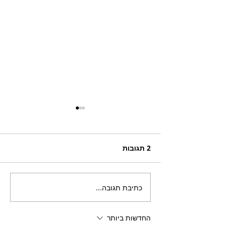
2 תגובות
כתיבת תגובה...
בריזר תוסס ואלכוהולי
בטעם פטל, לקיץ החם של
השנה
החדשות ביותר