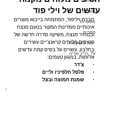
אירועים
עדשים של וילי פוד
מוצרים
חברת ויליפוד, המתמחה בייבוא מוצרים 
מסעדות
איכותיים ממדינות המקור בטעם מנצח 
ספרים
ובמחיר מנצח, משיקה סדרה חדשה של 
חטיפים מלוחים קראנצ'יים עשירים 
יינות ומשקאות
בחלבון, עשויים על בסיס קמח עדשים 
TV ,רדיו, מדיה
אדומות, במגוון טעמים: 
·       צ'דר
·       פלפל חלפיניו וליים
·       שמנת חמוצה ובצל