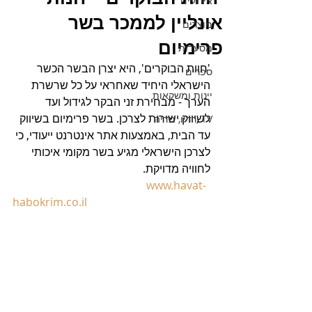
אירועים
אונליין לממכר בשר
מוצרים
פרימיום
מסעדות
'חוות הבוקרים', היא יצרן הבשר הכשר 
ספרים
הישראלי היחיד שאחראי על כל שרשרת 
יינות ומשקאות
הערך - מבחירת זני הבקר לגידול ועד 
לשיווק ישירות לצרכן. בשר פרימיום בשיווק 
TV ,רדיו, מדיה
עד הבית, באמצעות אתר אינטרנט ייעודי, כי 
לצרכן הישראלי מגיע בשר מקומי איכותי 
לחוויה מדויקת.
www.havat-
habokrim.co.il