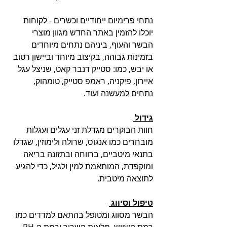
נתחי פרימיום ייחודיים וכשרים - לקוחות 
יוכלו להזמין באתר החדש מגוון מוצרי 
הבשר והעוף, ביניהם נתחים מיוחדים 
בזמינות גבוהה, בקיצוב מיוחד וביישון רטוב 
או יבש, כמו: סטייק דנבר קאט, שניצל עגל 
איירון, פיקניה, ראמפ סטייק, טומהוק, 
נתחים למעשנה ועוד. 
גידול 
חוות הבוקרים מגדלת זני עגלים ועגלות 
מובחרים כמו אנגוס, שרולה ולימוזין, שגדלו 
בתנאי מיטביים, ברווחה ובתזונה בריאה 
ומוקפדת, המותאמת למין ולגיל, כדי להגיע 
לתוצאה מיטבית. 
טיפול וסיווג 
הבשר מסווג ומטופל בהתאם למדדים כמו 
רמת השיוש, מלאות השריר ורמת ה-PH , 