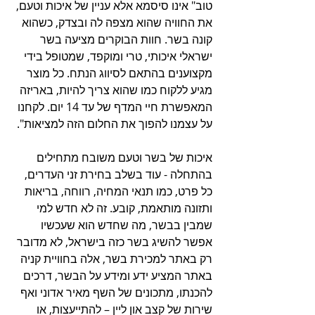
טוב" אינו סיסמא אלא עניין של איכות וטעם, 
את החוויה שהוא מצפה לה ובצדק, כשהוא 
קונה בשר. חוות הבוקרים מציעה בשר 
ישראלי איכותי, טרי ומוקפד, שמטופל בידי 
מקצוענים בהתאם לסיווג הנתח. כל מוצר 
מגיע ללקוח כמו שהוא צריך להיות, באריזה 
המאפשרת חיי המדף של עד 14 יום. לקחנו 
על עצמנו להפוך את החלום הזה למציאות". 
איכות של בשר וטעם משובח מתחילים 
בהתחלה - עוד בשלב בחירת זני העדרים, 
כל פרט, כמו תנאי המחיה, רווחה, בריאות 
ותזונה מותאמת, קובע. זה לא חדש למי 
שמבין בבשר, מה שחדש הוא שעכשיו 
אפשר להשיג בשר כזה בישראל, לא מדובר 
רק באתר למכירת בשר, אלה בחוויית קניה 
באתר המציע ידע ומידע על הבשר, דרכים 
להכנתו, מתכונים של השף מאיר אדוני ואף 
שירות של קצב און ליין – להתייעצות, או 