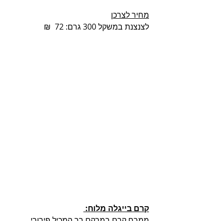
מחיר לצרכן
לצנצנת במשקל 300 גרם: 72  ₪ 
קרם בייגלה מלוח: 
ממרח קרם במרקם רך המכיל פירורי 