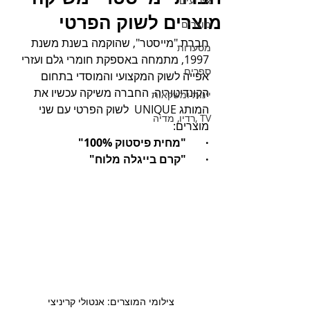
אירועים
מוצרים לשוק הפרטי
מוצרים
חברת "מייסטר", שהוקמה בשנת משנת 
מסעדות
1997, מתמחה באספקת חומרי גלם ועזרי 
ספרים
אפייה לשוק המקצועי והמוסדי בתחום 
הקונדיטוריה. החברה משיקה עכשיו את 
יינות ומשקאות
המותג UNIQUE  לשוק הפרטי עם שני 
TV ,רדיו, מדיה
מוצרים: 
·       "מחית פיסטוק 100%" 
·       "קרם בייגלה מלוח" 
צילומי המוצרים: אנטולי קריניצי