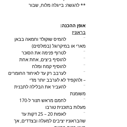
** להגשה: בייגלה מלוח, שבור
אופן ההכנה:
בראוניז
¨               להמיס שוקולד וחמאה בבאן 
מארי או במיקרוגל (בפולסים)
¨               לטרוף פנימה את הסוכר
¨               להוסיף ביצים, אחת אחת
¨               להוסיף קמח ומלח
¨               לערבב רק עד לאיחוד החומרים 
– ולהקפיד לא לערבב יותר מדי
¨               להעביר את הבלילה לתבנית 
משומנת
¨               לחמם מראש תנור ל-170 
מעלות בתוכנית טורבו
¨               לאפות 20 – 25 דקות עד 
שהבראוניז יציבים למעלה ובצדדים, אך 