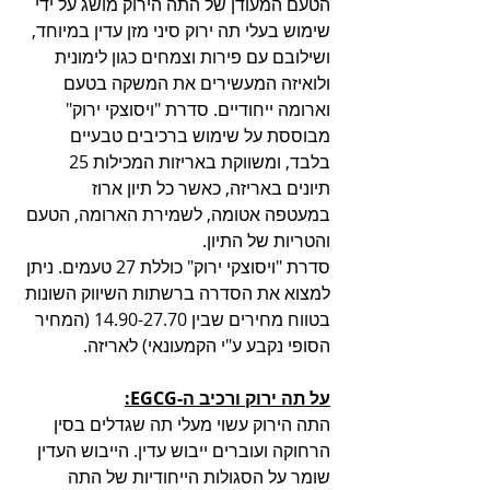
הטעם המעודן של התה הירוק מושג על ידי 
שימוש בעלי תה ירוק סיני מזן עדין במיוחד, 
ושילובם עם פירות וצמחים כגון לימונית 
ולואיזה המעשירים את המשקה בטעם 
וארומה ייחודיים. סדרת "ויסוצקי ירוק" 
מבוססת על שימוש ברכיבים טבעיים 
בלבד, ומשווקת באריזות המכילות 25 
תיונים באריזה, כאשר כל תיון ארוז 
במעטפה אטומה, לשמירת הארומה, הטעם 
והטריות של התיון.
סדרת "ויסוצקי ירוק" כוללת 27 טעמים. ניתן 
למצוא את הסדרה ברשתות השיווק השונות 
בטווח מחירים שבין 14.90-27.70 (המחיר 
הסופי נקבע ע"י הקמעונאי) לאריזה.
על תה ירוק ורכיב ה-EGCG:
התה הירוק עשוי מעלי תה שגדלים בסין 
הרחוקה ועוברים ייבוש עדין. הייבוש העדין 
שומר על הסגולות הייחודיות של התה 